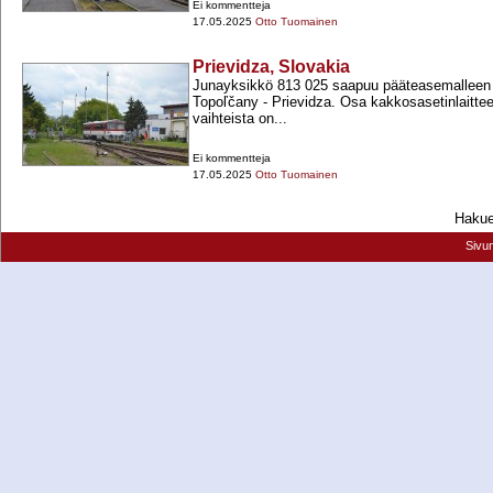
Ei kommentteja
17.05.2025
Otto Tuomainen
Prievidza, Slovakia
Junayksikkö 813 025 saapuu pääteasemalleen
Topoľčany -​ Prievidza. Osa kakkosasetinlaittee
vaihteista on...
Ei kommentteja
17.05.2025
Otto Tuomainen
Hakueh
Sivu