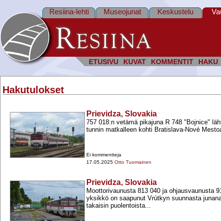
Resiina-lehti
Museojunat
Keskustelu
Va
ETUSIVU
KUVAT
KOMMENTIT
HAKU
Hakutulokset
Prievidza, Slovakia
757 018:n vetämä pikajuna R 748 "Bojnice" lä
tunnin matkalleen kohti Bratislava-​Nové Mesto
Ei kommentteja
17.05.2025
Otto Tuomainen
Prievidza, Slovakia
Moottorivaunusta 813 040 ja ohjausvaunusta 
yksikkö on saapunut Vrútkyn suunnasta junana
takaisin puolentoista...