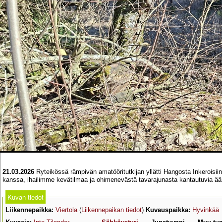
21.03.2026
Ryteikössä rämpivän amatööritutkijan yllätti Hangosta Inkeroisi
kanssa, ihailimme kevätilmaa ja ohimenevästä tavarajunasta kantautuvia ään
Kuvan tiedot
Liikennepaikka:
Viertola
(
Liikennepaikan tiedot
)
Kuvauspaikka:
Hyvinkää