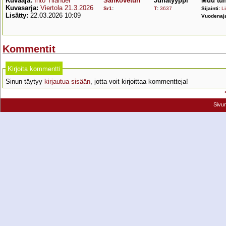
Kuvaaja:
Into Tilander
Sähköveturi
Junatyyppi
Muu tun
Kuvasarja:
Viertola 21.3.2026
Sr1
:
T
:
3637
Sijainti:
Li
Lisätty:
22.03.2026 10:09
Vuodenaj
Kommentit
Kirjoita kommentti
Sinun täytyy
kirjautua sisään
, jotta voit kirjoittaa kommentteja!
Sivu