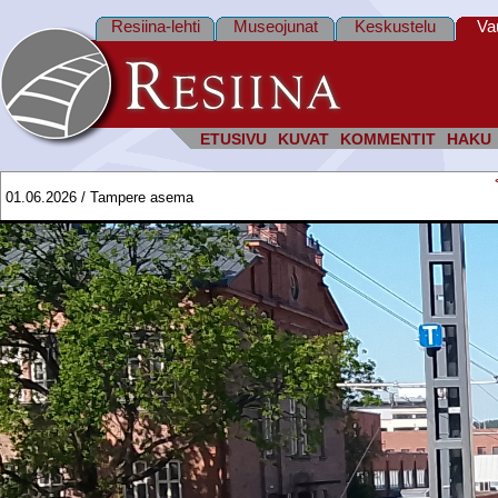
Resiina-lehti
Museojunat
Keskustelu
Va
ETUSIVU
KUVAT
KOMMENTIT
HAKU
01.06.2026 / Tampere asema