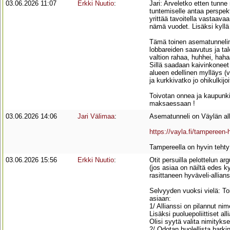
03.06.2026 11:07
Erkki Nuutio
:
Jari: Arveletko etten tunne 
tuntemiselle antaa perspek
yrittää tavoitella vastaava
nämä vuodet. Lisäksi kyllä 
Tämä toinen asematunnelin
lobbareiden saavutus ja tal
valtion rahaa, huhhei, hahaa
Sillä saadaan kaivinkonee
alueen edellinen mylläys (v
ja kurkkivatko jo ohikulkijoi
Toivotan onnea ja kaupunkila
maksaessaan !
03.06.2026 14:06
Jari Välimaa
:
Asematunneli on Väylän alli
https://vayla.fi/tampereen-
Tampereella on hyvin tehty
03.06.2026 15:56
Erkki Nuutio
:
Otit persuilla pelottelun a
(jos asiaa on näiltä edes k
rasittaneen hyväveli-allians
Selvyyden vuoksi vielä: T
asiaan:
1/ Allianssi on pilannut ni
Lisäksi puoluepoliittiset al
Olisi syytä valita nimitykse
2/ Odotan huolellista harkin