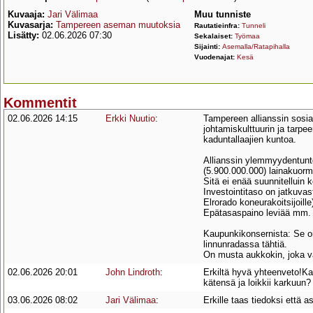
Kuvaaja:
Jari Välimaa
Muu tunniste
Kuvasarja:
Tampereen aseman muutoksia
Rautatieinfra:
Tunneli
Lisätty:
02.06.2026 07:30
Sekalaiset:
Työmaa
Sijainti:
Asemalla/Ratapihalla
Vuodenajat:
Kesä
Kommentit
02.06.2026 14:15
Erkki Nuutio
:
Tampereen allianssin sosia
johtamiskulttuurin ja tarpe
kaduntallaajien kuntoa.
Allianssin ylemmyydentunto
(5.900.000.000) lainakuorm
Sitä ei enää suunnitelluin 
Investointitaso on jatkuvas
Elrorado koneurakoitsijoille
Epätasaspaino leviää mm.
Kaupunkikonsernista: Se on
linnunradassa tähtiä.
On musta aukkokin, joka vä
02.06.2026 20:01
John Lindroth
:
Erkiltä hyvä yhteenveto!Ka
kätensä ja loikkii karkuun?
03.06.2026 08:02
Jari Välimaa
:
Erkille taas tiedoksi että 