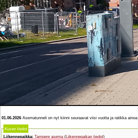
01.06.2026
Asematunneli on nyt kiinni seuraavat viisi vuotta ja ratikka ainoa 
Kuvan tiedot
Liikennepaikka:
Tampere asema
(
Liikennepaikan tiedot
)