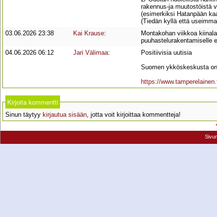
rakennus-ja muutostöistä v
(esimerkiksi Hatanpään kaa
(Tiedän kyllä että useimmat 
03.06.2026 23:38
Kai Krause
:
Montakohan viikkoa kiinalai
puuhastelurakentamiselle e
04.06.2026 06:12
Jari Välimaa
:
Positiivisia uutisia
Suomen ykköskeskusta on v
https://www.tamperelainen.f
Kirjoita kommentti
Sinun täytyy
kirjautua sisään
, jotta voit kirjoittaa kommentteja!
Sivu