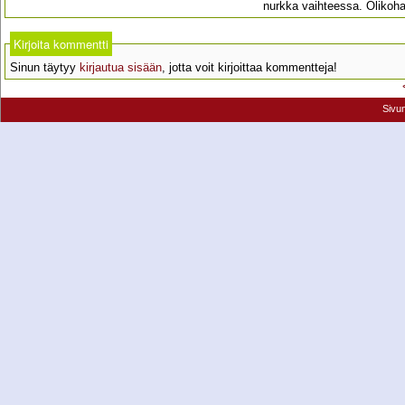
nurkka vaihteessa. Olikoh
Kirjoita kommentti
Sinun täytyy
kirjautua sisään
, jotta voit kirjoittaa kommentteja!
Sivu