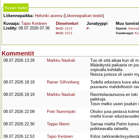
Kuvan tiedot
Liikennepaikka:
Helsinki asema
(
Liikennepaikan tiedot
)
Kuvaaja:
Tapio Keränen
Dieselveturi
Junatyyppi
Muu tunnist
Lisätty:
08.07.2026 07:36
Dr12
:
2213
P
:
Sijainti:
Asemall
Hr12
:
2213
Vuodenajat:
Ke
Kommentit
08.07.2026 13:29
Markku Naskali
:
Tuo oli sitä aikaa kun oli
Määrätystä paikasta on josk
sopivalla kohdalla.
Noissa junissa oli usein my
08.07.2026 18:19
Rainer Silfverberg
:
Todella edustava kuva aika
puuvaunu mahdollisesti rav
08.07.2026 19:19
Markku Naskali
:
Ravintolavaunussa en toki 
paikkoja.
Tosin melko usein jouduin 
08.07.2026 22:09
Petri Nummijoki
:
Olisiko juna perässä kol
mieltä kuvan edustavuudes
08.07.2026 22:30
Teppo Niemi
:
Samaa mieltä Petrin kanss
poikkeavalla raiteella.
09.07.2026 12:53
Tapio Keränen
:
Kiitos tarkkanäköisyydestä