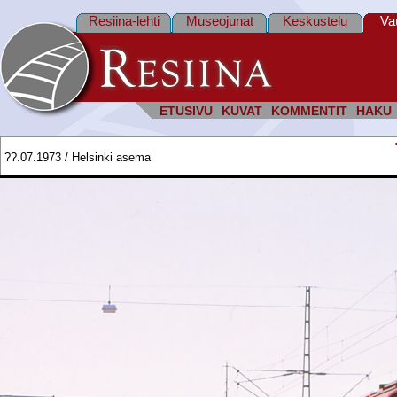
Resiina-lehti
Museojunat
Keskustelu
Va
ETUSIVU
KUVAT
KOMMENTIT
HAKU
??.07.1973 / Helsinki asema