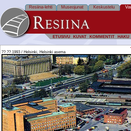
Resiina-lehti
Museojunat
Keskustelu
Va
ETUSIVU
KUVAT
KOMMENTIT
HAKU
??.??.1993 / Helsinki, Helsinki asema