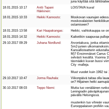
juna käyttää sitä lähtörait
18.01.2015 10:17
Antti Tapani
LOISTAVA kuva!
Häkkinen
:
18.01.2015 10:33
Heikki Kannosto
:
Moskovan vaunujen edessä 
moskovalaisten henkilökunn
ostamiseen?
18.01.2015 13:58
Kari Haapakangas
:
Heikki, vaihtokauppa se on
18.01.2015 14:32
Heikki Kannosto
:
Kaiketikin saapuvaa pullopo
29.10.2017 09:29
Juhana Nordlund
:
Arvontakuva, jonka ottamis
Sm2-junien ulkomainoksiin.
Kansallisteatterin edustall
M)? Ensimmäiset Carrus City
selvästi kesältä. Vuonna 1
täsmääkö kuvan bussi viime
City -malleja.
Muut vuodet kuin 1992 tai 1
29.10.2017 10:47
Jorma Rauhala
:
Viikonpäivä taitaa olla lauan
on? Hiljainen hetki aamupäiv
30.10.2017 08:03
Teppo Niemi
:
Mutta tuo venäläinen runko 
Leningradin päiväpikajuna
päivällä Helsingissä.
muutenkin tuo vihreän vau
Eurooppalaisen profiilin vau