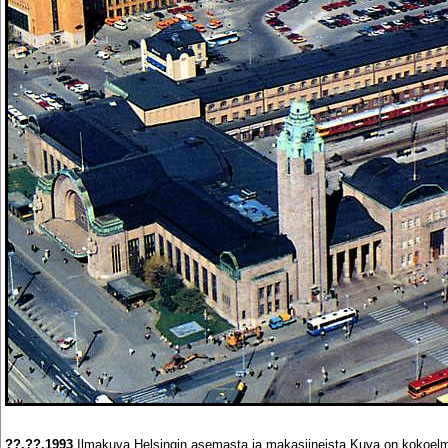
??.??.1993
Ilmakuva Helsingin asemasta ja makasiineista.Kuva on kokoelma