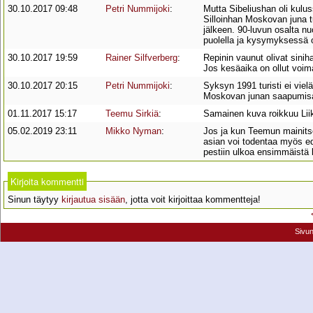
30.10.2017 09:48
Petri Nummijoki
:
Mutta Sibeliushan oli kulu
Silloinhan Moskovan juna tu
jälkeen. 90-luvun osalta nu
puolella ja kysymyksessä
30.10.2017 19:59
Rainer Silfverberg
:
Repinin vaunut olivat sinih
Jos kesäaika on ollut voima
30.10.2017 20:15
Petri Nummijoki
:
Syksyn 1991 turisti ei viel
Moskovan junan saapumisajak
01.11.2017 15:17
Teemu Sirkiä
:
Samainen kuva roikkuu Liik
05.02.2019 23:11
Mikko Nyman
:
Jos ja kun Teemun mainitse
asian voi todentaa myös ed
pestiin ulkoa ensimmäistä 
Kirjoita kommentti
Sinun täytyy
kirjautua sisään
, jotta voit kirjoittaa kommentteja!
Sivu