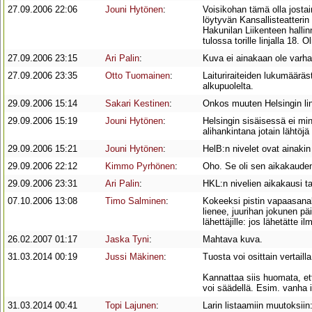
27.09.2006 22:06
Jouni Hytönen
:
Voisikohan tämä olla jostai
löytyvän Kansallisteatterin
Hakunilan Liikenteen hallin
tulossa torille linjalla 18. 
27.09.2006 23:15
Ari Palin
:
Kuva ei ainakaan ole varhai
27.09.2006 23:35
Otto Tuomainen
:
Laituriraiteiden lukumäärä
alkupuolelta.
29.09.2006 15:14
Sakari Kestinen
:
Onkos muuten Helsingin lin
29.09.2006 15:19
Jouni Hytönen
:
Helsingin sisäisessä ei min
alihankintana jotain lähtöjä 
29.09.2006 15:21
Jouni Hytönen
:
HelB:n nivelet ovat ainakin 
29.09.2006 22:12
Kimmo Pyrhönen
:
Oho. Se oli sen aikakauden
29.09.2006 23:31
Ari Palin
:
HKL:n nivelien aikakausi t
07.10.2006 13:08
Timo Salminen
:
Kokeeksi pistin vapaasana
lienee, juurihan jokunen pä
lähettäjille: jos lähetätte i
26.02.2007 01:17
Jaska Tyni
:
Mahtava kuva.
31.03.2014 00:19
Jussi Mäkinen
:
Tuosta voi osittain vertail
Kannattaa siis huomata, et
voi säädellä. Esim. vanha i
31.03.2014 00:41
Topi Lajunen
:
Larin listaamiin muutoksiin: