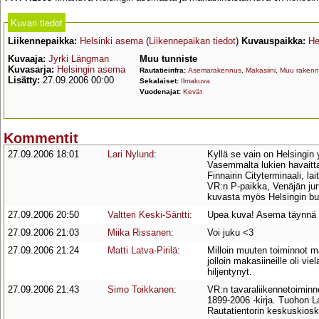
Kuvan tiedot
Liikennepaikka:
Helsinki asema
(
Liikennepaikan tiedot
)
Kuvauspaikka:
He
Kuvaaja:
Jyrki Längman
Muu tunniste
Kuvasarja:
Helsingin asema
Rautatieinfra:
Asemarakennus
,
Makasiini
,
Muu rakenn
Lisätty:
27.09.2006 00:00
Sekalaiset:
Ilmakuva
Vuodenajat:
Kevät
Kommentit
27.09.2006 18:01
Lari Nylund
:
Kyllä se vain on Helsingi
Vasemmalta lukien havaitt
Finnairin Cityterminaali, la
VR:n P-paikka, Venäjän juni
kuvasta myös Helsingin bu
27.09.2006 20:50
Valtteri Keski-Säntti
:
Upea kuva! Asema täynnä p
27.09.2006 21:03
Miika Rissanen
:
Voi juku <3
27.09.2006 21:24
Matti Latva-Pirilä
:
Milloin muuten toiminnot m
jolloin makasiineille oli vi
hiljentynyt.
27.09.2006 21:43
Simo Toikkanen
:
VR:n tavaraliikennetoiminno
1899-2006 -kirja. Tuohon La
Rautatientorin keskuskiosk