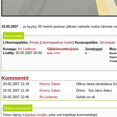
19.05.2007
... ja hyytyy 50 metriä aseman jälkeen raiteelle mutta tokenee no
Kuvan tiedot
Liikennepaikka:
Ainola
(
Liikennepaikan tiedot
)
Kuvauspaikka:
Järvenpää
Kuvaaja:
Ari Lindroos
Sähkömoottorijuna
Junatyyppi
Muu 
Lisätty:
20.05.2007 00:00
Sm2
:
6062
H
:
Rauta
Sijain
Vuode
Kommentit
20.05.2007 21:29
Kimmo Säteri
:
Olikos tämä oikutteleva Sm2
20.05.2007 21:30
Kimmo Säteri
:
Öhöm...Siis täksi illaksi.
20.05.2007 22:46
Ari Lindroos
:
Sehän se oli.
Kirjoita kommentti
Sinun täytyy
kirjautua sisään
, jotta voit kirjoittaa kommentteja!