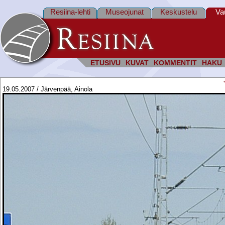
Resiina-lehti
Museojunat
Keskustelu
Va
ETUSIVU
KUVAT
KOMMENTIT
HAKU
19.05.2007 / Järvenpää, Ainola