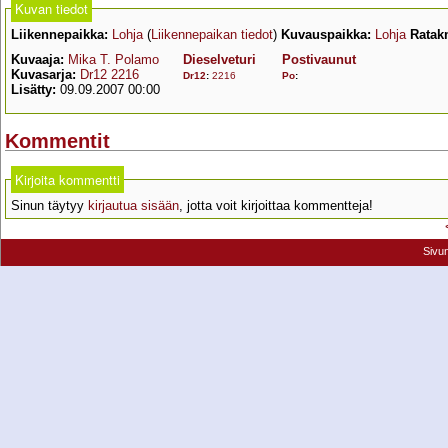
Kuvan tiedot
Liikennepaikka:
Lohja
(
Liikennepaikan tiedot
)
Kuvauspaikka:
Lohja
Ratak
Kuvaaja:
Mika T. Polamo
Dieselveturi
Postivaunut
Kuvasarja:
Dr12 2216
Dr12
:
2216
Po
:
Lisätty:
09.09.2007 00:00
Kommentit
Kirjoita kommentti
Sinun täytyy
kirjautua sisään
, jotta voit kirjoittaa kommentteja!
Sivu