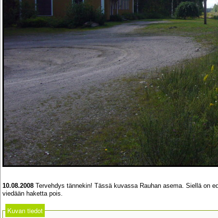
10.08.2008
Tervehdys tännekin! Tässä kuvassa Rauhan asema. Siellä on edel
viedään haketta pois.
Kuvan tiedot