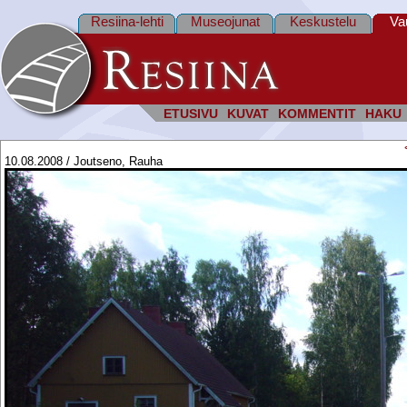
Resiina-lehti
Museojunat
Keskustelu
Va
ETUSIVU
KUVAT
KOMMENTIT
HAKU
10.08.2008 / Joutseno, Rauha