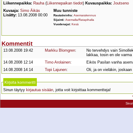
Liikennepaikka:
Rauha
(
Liikennepaikan tiedot
)
Kuvauspaikka:
Joutseno
Kuvaaja:
Simo Äikäs
Muu tunniste
Lisätty:
13.08.2008 00:00
Rautatieinfra:
Asemarakennus
Sijainti:
Asemalla/Ratapihalla
Vuodenajat:
Kesä
Kommentit
13.08.2008 19:42
Markku Blomgren
:
No tervehdys vain Simollek
lakkaa, tosin en ole varma 
14.08.2008 12:14
Timo Arolainen
:
Eikös Pasilan vanha asem
14.08.2008 14:14
Topi Lajunen
:
Oli, ja on vieläkin, joska
Kirjoita kommentti
Sinun täytyy
kirjautua sisään
, jotta voit kirjoittaa kommentteja!
Sivu