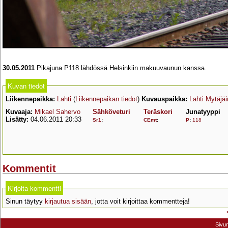
30.05.2011
Pikajuna P118 lähdössä Helsinkiin makuuvaunun kanssa.
Kuvan tiedot
Liikennepaikka:
Lahti
(
Liikennepaikan tiedot
)
Kuvauspaikka:
Lahti Mytäjä
Kuvaaja:
Mikael Sahervo
Sähköveturi
Teräskori
Junatyyppi
Lisätty:
04.06.2011 20:33
Sr1
:
CEmt
:
P
:
118
Kommentit
Kirjoita kommentti
Sinun täytyy
kirjautua sisään
, jotta voit kirjoittaa kommentteja!
Sivu