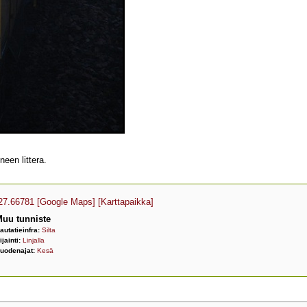
een littera.
27.66781
[Google Maps]
[Karttapaikka]
uu tunniste
autatieinfra:
Silta
ijainti:
Linjalla
uodenajat:
Kesä