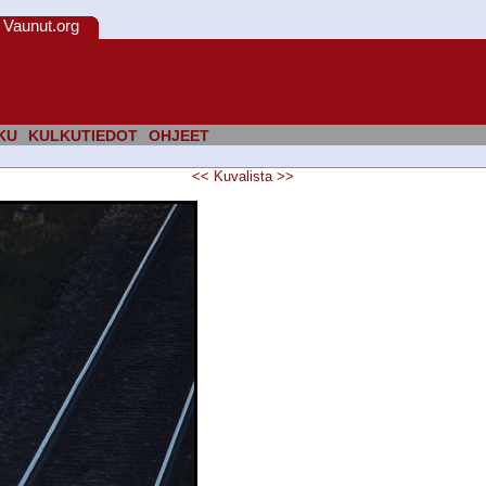
Vaunut.org
KU
KULKUTIEDOT
OHJEET
<<
Kuvalista
>>