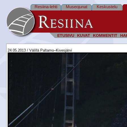
Resiina-lehti
Museojunat
Keskustelu
ETUSIVU
KUVAT
KOMMENTIT
HA
24.05.2013 / Välillä Paltamo–Kivesjärvi