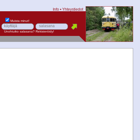
Info
•
Yhteystiedot
Muista minut!
Unohtuiko salasana?
Rekisteröidy!