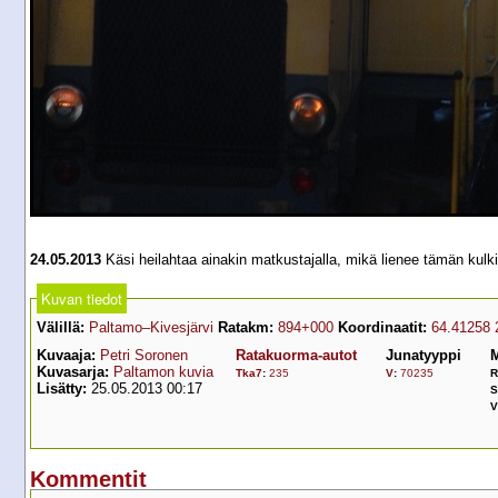
24.05.2013
Käsi heilahtaa ainakin matkustajalla, mikä lienee tämän kulkin
Kuvan tiedot
Välillä:
Paltamo–Kivesjärvi
Ratakm:
894+000
Koordinaatit:
64.41258 
Kuvaaja:
Petri Soronen
Ratakuorma-autot
Junatyyppi
M
Kuvasarja:
Paltamon kuvia
Tka7
:
235
V
:
70235
R
Lisätty:
25.05.2013 00:17
S
V
Kommentit