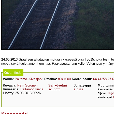
24.05.2013
Graafisen aikataulun mukaan kyseessä olisi T5315, joka tosin tu
nopea sekä tuulettimien huminaa. Raakapuuta rannikolle. Veturi juuri ylittän
Kuvan tiedot
Välillä:
Paltamo–Kivesjärvi
Ratakm:
894+000
Koordinaatit:
64.41258 27.
Kuvaaja:
Petri Soronen
Sähköveturi
Junatyyppi
Muu tunni
Kuvasarja:
Paltamon kuvia
Sr1
:
3070
T
:
5315
Rautatieinfra
Lisätty:
25.05.2013 00:26
Sijainti:
Linjal
Vuodenajat:
Kommentit