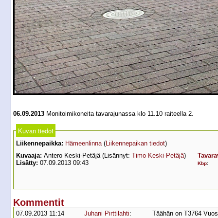
06.09.2013
Monitoimikoneita tavarajunassa klo 11.10 raiteella 2.
Kuvan tiedot
Liikennepaikka:
Hämeenlinna
(
Liikennepaikan tiedot
)
Kuvaaja:
Antero Keski-Petäjä (Lisännyt:
Timo Keski-Petäjä
)
Tavara
Lisätty:
07.09.2013 09:43
Kbp
:
Kommentit
07.09.2013 11:14
Juhani Pirttilahti
:
Täähän on T3764 Vuosa