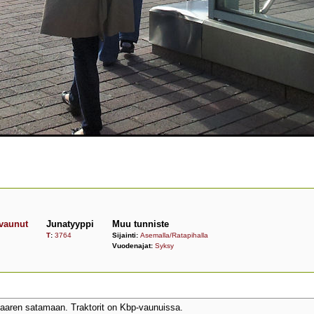
vaunut
Junatyyppi
Muu tunniste
T
:
3764
Sijainti:
Asemalla/Ratapihalla
Vuodenajat:
Syksy
aren satamaan. Traktorit on Kbp-vaunuissa.