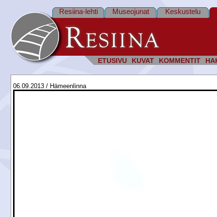
Resiina-lehti
Museojunat
Keskustelu
ETUSIVU
KUVAT
KOMMENTIT
HA
06.09.2013 / Hämeenlinna