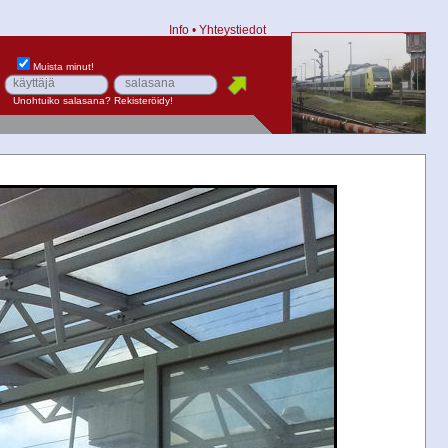
Info
•
Yhteystiedot
Muista minut!
Unohtuiko salasana?
Rekisteröidy!