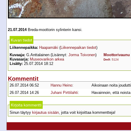
21.07.2014
Breda-moottorin sylinterin kansi.
Kuvan tiedot
Liikennepaikka:
Haapamäki
(
Liikennepaikan tiedot
)
Kuvaaja:
G.Anttalainen (Lisännyt:
Jorma Toivonen
)
Moottorivaunu
Kuvasarja:
Museovarikon arkea
Dm9
:
5124
Lisätty:
25.07.2014 18:12
Kommentit
26.07.2014 06:52
Hannu Heino
:
Aikoinaan noita joudutt
26.07.2014 14:26
Juhani Pirttilahti
:
Havainnoin, että noist
Kirjoita kommentti
Sinun täytyy
kirjautua sisään
, jotta voit kirjoittaa kommentteja!