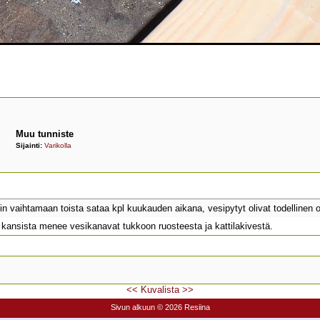
Muu tunniste
Sijainti:
Varikolla
iin vaihtamaan toista sataa kpl kuukauden aikana, vesipytyt olivat todellinen o
a kansista menee vesikanavat tukkoon ruosteesta ja kattilakivestä.
<<
Kuvalista
>>
Sivun alkuun
© 2026 Resiina