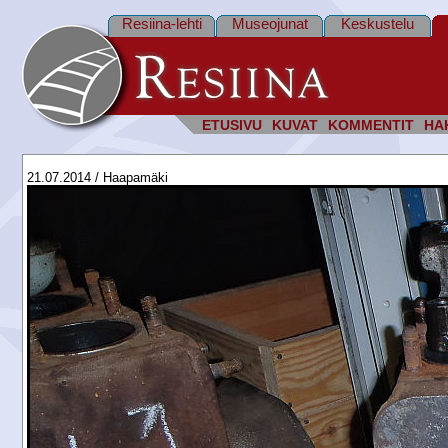
Resiina-lehti
Museojunat
Keskustelu
ETUSIVU
KUVAT
KOMMENTIT
HA
21.07.2014 / Haapamäki