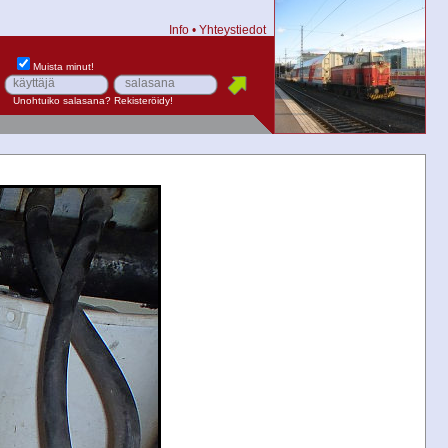
Info
•
Yhteystiedot
Muista minut!
Unohtuiko salasana?
Rekisteröidy!