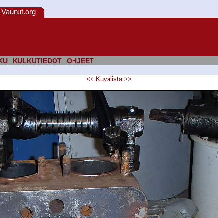
Vaunut.org
KU
KULKUTIEDOT
OHJEET
<<
Kuvalista
>>