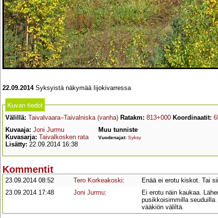
22.09.2014
Syksyistä näkymää Iijokivarressa
Kuvan tiedot
Välillä:
Taivalvaara–Taivalniska (vanha)
Ratakm:
813+000
Koordinaatit:
6
Kuvaaja:
Joni Jurmu
Muu tunniste
Kuvasarja:
Taivalkosken rata
Vuodenajat:
Syksy
Lisätty:
22.09.2014 16:38
Kommentit
23.09.2014 08:52
Tero Korkeakoski
:
Enää ei erotu kiskot. Tai si
23.09.2014 17:48
Joni Jurmu
:
Ei erotu näin kaukaa. Lähem
pusikkoisimmilla seuduilla
vääkiön väliltä.