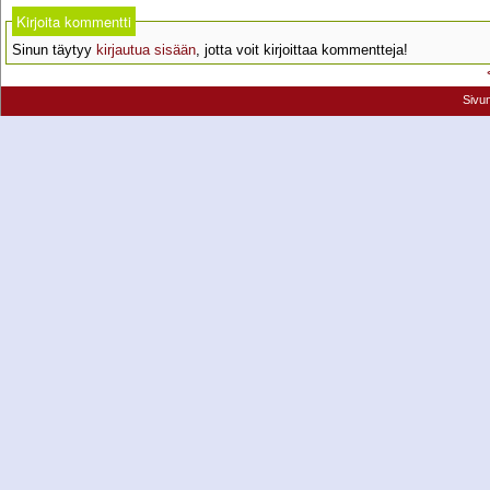
Kirjoita kommentti
Sinun täytyy
kirjautua sisään
, jotta voit kirjoittaa kommentteja!
Sivu