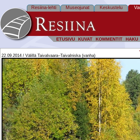
Resiina-lehti
Museojunat
Keskustelu
Va
ETUSIVU
KUVAT
KOMMENTIT
HAKU
22.09.2014 / Välillä Taivalvaara–Taivalniska (vanha)