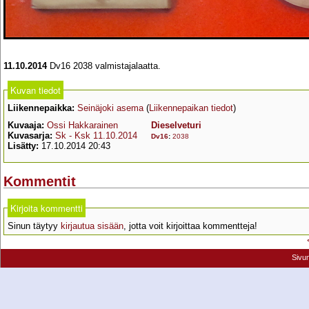
11.10.2014
Dv16 2038 valmistajalaatta.
Kuvan tiedot
Liikennepaikka:
Seinäjoki asema
(
Liikennepaikan tiedot
)
Kuvaaja:
Ossi Hakkarainen
Dieselveturi
Kuvasarja:
Sk - Ksk 11.10.2014
Dv16
:
2038
Lisätty:
17.10.2014 20:43
Kommentit
Kirjoita kommentti
Sinun täytyy
kirjautua sisään
, jotta voit kirjoittaa kommentteja!
Sivu