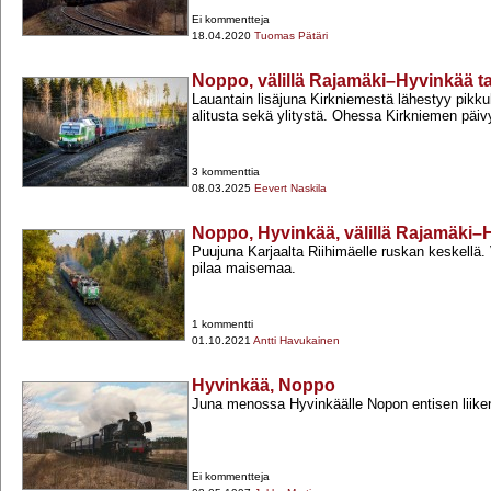
Ei kommentteja
18.04.2020
Tuomas Pätäri
Noppo, välillä Rajamäki–Hyvinkää t
Lauantain lisäjuna Kirkniemestä lähestyy pikkuh
alitusta sekä ylitystä. Ohessa Kirkniemen päiv
3 kommenttia
08.03.2025
Eevert Naskila
Noppo, Hyvinkää, välillä Rajamäki
Puujuna Karjaalta Riihimäelle ruskan keskellä. 
pilaa maisemaa.
1 kommentti
01.10.2021
Antti Havukainen
Hyvinkää, Noppo
Juna menossa Hyvinkäälle Nopon entisen liike
Ei kommentteja