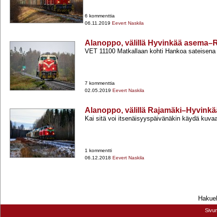
6 kommenttia
06.11.2019
Eevert Naskila
Alanoppo, välillä Hyvinkää asema–
VET 11100 Matkallaan kohti Hankoa sateisena
7 kommenttia
02.05.2019
Eevert Naskila
Alanoppo, välillä Rajamäki–Hyvink
Kai sitä voi itsenäisyyspäivänäkin käydä kuva
1 kommentti
06.12.2018
Eevert Naskila
Hakueh
Sivu