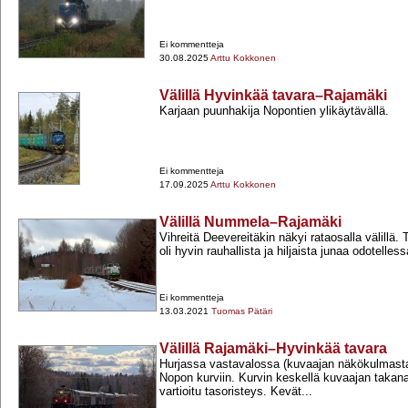
Ei kommentteja
30.08.2025
Arttu Kokkonen
Välillä Hyvinkää tavara–Rajamäki
Karjaan puunhakija Nopontien ylikäytävällä.
Ei kommentteja
17.09.2025
Arttu Kokkonen
Välillä Nummela–Rajamäki
Vihreitä Deevereitäkin näkyi rataosalla välillä.
oli hyvin rauhallista ja hiljaista junaa odotelless
Ei kommentteja
13.03.2021
Tuomas Pätäri
Välillä Rajamäki–Hyvinkää tavara
Hurjassa vastavalossa (kuvaajan näkökulmast
Nopon kurviin. Kurvin keskellä kuvaajan takan
vartioitu tasoristeys. Kevät...