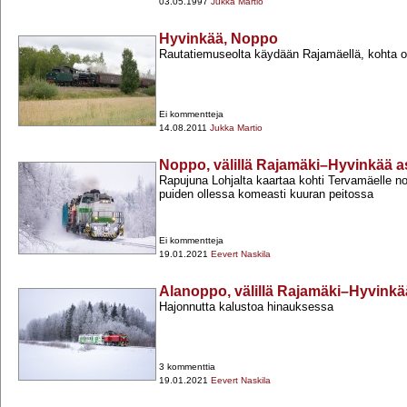
03.05.1997
Jukka Martio
Hyvinkää, Noppo
Rautatiemuseolta käydään Rajamäellä, kohta o
Ei kommentteja
14.08.2011
Jukka Martio
Noppo, välillä Rajamäki–Hyvinkää 
Rapujuna Lohjalta kaartaa kohti Tervamäelle 
puiden ollessa komeasti kuuran peitossa
Ei kommentteja
19.01.2021
Eevert Naskila
Alanoppo, välillä Rajamäki–Hyvink
Hajonnutta kalustoa hinauksessa
3 kommenttia
19.01.2021
Eevert Naskila