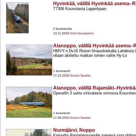
Hyvinkää, välillä Hyvinkää asema–
T7306 Kouvolasta Lappohjaan.
2 kommenttia
13.11.2020
Antti Havukainen
Alanoppo, välillä Hyvinkää asema–
HMVY:n Dv16 Riston hinauskeikalla Lahdesta L
ollaan aloitettu matkan toinen vaihe Hy-​Lo
1 kommentti
17.10.2020
Eevert Naskila
Alanoppo, välillä Rajamäki–Hyvink
Operailin 3 uutta sinivalasta siirrossa Kouvolan
1 kommentti
17.09.2020
Eevert Naskila
Nurmijärvi, Noppo
Karjaalta Rautatiemuseolle menevä juna ohit