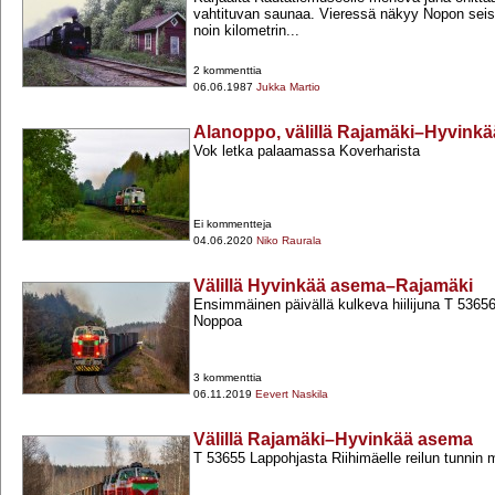
vahtituvan saunaa. Vieressä näkyy Nopon seis
noin kilometrin...
2 kommenttia
06.06.1987
Jukka Martio
Alanoppo, välillä Rajamäki–Hyvink
Vok letka palaamassa Koverharista
Ei kommentteja
04.06.2020
Niko Raurala
Välillä Hyvinkää asema–Rajamäki
Ensimmäinen päivällä kulkeva hiilijuna T 536
Noppoa
3 kommenttia
06.11.2019
Eevert Naskila
Välillä Rajamäki–Hyvinkää asema
T 53655 Lappohjasta Riihimäelle reilun tunnin