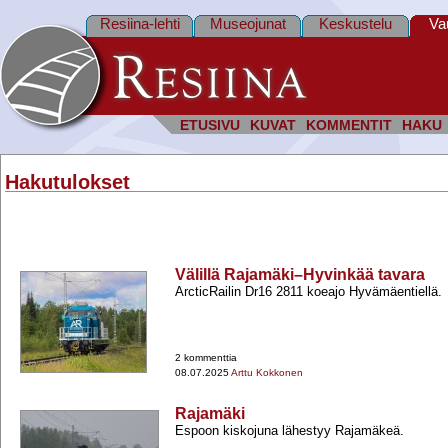
Resiina-lehti
Museojunat
Keskustelu
Va
ETUSIVU
KUVAT
KOMMENTIT
HAKU
Hakutulokset
Välillä Rajamäki–Hyvinkää tavara
ArcticRailin Dr16 2811 koeajo Hyvämäentiellä.
2 kommenttia
08.07.2025
Arttu Kokkonen
Rajamäki
Espoon kiskojuna lähestyy Rajamäkeä.