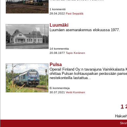
1 kommentti
28.04.2022
Pasi Seppälä
Luumäki
Luumäen asemarakennus elokuussa 1977.
14 kommenttia
20.08.1977
Tapio Keränen
Pulsa
Operail Finland Oy:n tavarajuna Vainikkalasta
ohittaa Pulsan kohtauspaikan perässään pari
nestekonteilla lastattua...
Ei kommentteja
30.07.2021
Vertti Kontinen
1
Hakuehd
Sivu