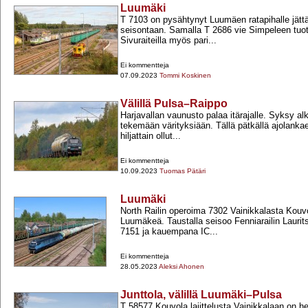
Luumäki
T 7103 on pysähtynyt Luumäen ratapihalle jät
seisontaan. Samalla T 2686 vie Simpeleen tuot
Sivuraiteilla myös pari...
Ei kommentteja
07.09.2023
Tommi Koskinen
Välillä Pulsa–Raippo
Harjavallan vaunusto palaa itärajalle. Syksy alk
tekemään värityksiään. Tällä pätkällä ajolankael
hiljattain ollut...
Ei kommentteja
10.09.2023
Tuomas Pätäri
Luumäki
North Railin operoima 7302 Vainikkalasta Kouv
Luumäkeä. Taustalla seisoo Fenniarailin Laurit
7151 ja kauempana IC...
Ei kommentteja
28.05.2023
Aleksi Ahonen
Junttola, välillä Luumäki–Pulsa
T 58577 Kouvola lajittelusta Vainikkalaan on het