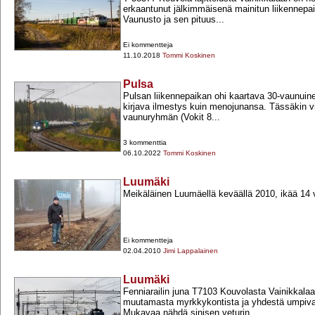
erkaantunut jälkimmäisenä mainitun liikennepai
Vaunusto ja sen pituus...
Ei kommentteja
11.10.2018
Tommi Koskinen
Pulsa
Pulsan liikennepaikan ohi kaartava 30-​vaunuin
kirjava ilmestys kuin menojunansa. Tässäkin v
vaunuryhmän (Vokit 8...
3 kommenttia
06.10.2022
Tommi Koskinen
Luumäki
Meikäläinen Luumäellä keväällä 2010, ikää 14 
Ei kommentteja
02.04.2010
Jimi Lappalainen
Luumäki
Fenniarailin juna T7103 Kouvolasta Vainikkalaa
muutamasta myrkkykontista ja yhdestä umpiva
Mukavaa nähdä sinisen veturin...