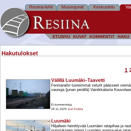
Resiina-lehti
Museojunat
Keskustelu
Va
ETUSIVU
KUVAT
KOMMENTIT
HAKU
Hakutulokset
1
Välillä Luumäki–Taavetti
Fenniarailin tuoreimmat veturit päässeet viemää
vaunuja (junan perällä) Vainikkalasta Kouvolaa
Ei kommentteja
28.11.2025
Joel Kuikka
Luumäki
Hiljalleen heinittyvää Luumäen ratapihaa ja raut
puristukseen jäänyt Luumäen asema-​alue rata