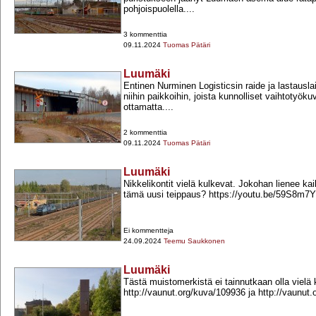
pohjoispuolella....
3 kommenttia
09.11.2024
Tuomas Pätäri
Luumäki
Entinen Nurminen Logisticsin raide ja lastausla
niihin paikkoihin, joista kunnolliset vaihtotyökuv
ottamatta....
2 kommenttia
09.11.2024
Tuomas Pätäri
Luumäki
Nikkelikontit vielä kulkevat. Jokohan lienee kai
tämä uusi teippaus? https://youtu.be/59S8m
Ei kommentteja
24.09.2024
Teemu Saukkonen
Luumäki
Tästä muistomerkistä ei tainnutkaan olla vielä 
http://vaunut.org/kuva/109936 ja http://vaunut