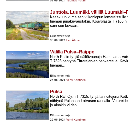
07.09.2024
Tuomas Pätäri
Junttola, Luumäki, välillä Luumäki
Kesäkuun viimeisen viikonlopun lomareissulle s
hieman junakuvaustakin. Kouvolasta T 7165:n k
sain sen kuvaan...
Ei kommentteja
30.06.2024
Lari Åhman
Välillä Pulsa–Raippo
North Railin tyhjiä säiliövaunuja Haminasta Vai
T 7325 nähtynä Tittarajärven penkereellä. Käv
hieman...
Ei kommentteja
25.06.2024
Vertti Kontinen
Pulsa
North Rail Oy:n T 7315, tyhjä lannoitejuna Ko
nähtynä Pulsassa Latvasen rannalla. Vetureiden
jo ainakin viiden...
Ei kommentteja
25.06.2024
Vertti Kontinen