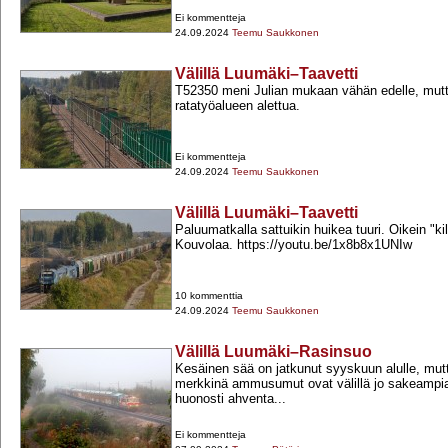
Ei kommentteja
24.09.2024
Teemu Saukkonen
Välillä Luumäki–Taavetti
T52350 meni Julian mukaan vähän edelle, mutta
ratatyöalueen alettua.
Ei kommentteja
24.09.2024
Teemu Saukkonen
Välillä Luumäki–Taavetti
Paluumatkalla sattuikin huikea tuuri. Oikein "kil
Kouvolaa. https://youtu.be/1x8b8x1UNIw
10 kommenttia
24.09.2024
Teemu Saukkonen
Välillä Luumäki–Rasinsuo
Kesäinen sää on jatkunut syyskuun alulle, mu
merkkinä ammusumut ovat välillä jo sakeampia. 
huonosti ahventa...
Ei kommentteja