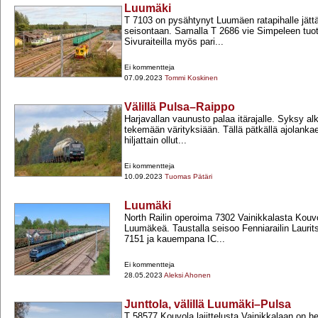
Luumäki
T 7103 on pysähtynyt Luumäen ratapihalle jät
seisontaan. Samalla T 2686 vie Simpeleen tuot
Sivuraiteilla myös pari...
Ei kommentteja
07.09.2023
Tommi Koskinen
Välillä Pulsa–Raippo
Harjavallan vaunusto palaa itärajalle. Syksy alk
tekemään värityksiään. Tällä pätkällä ajolankael
hiljattain ollut...
Ei kommentteja
10.09.2023
Tuomas Pätäri
Luumäki
North Railin operoima 7302 Vainikkalasta Kouv
Luumäkeä. Taustalla seisoo Fenniarailin Laurit
7151 ja kauempana IC...
Ei kommentteja
28.05.2023
Aleksi Ahonen
Junttola, välillä Luumäki–Pulsa
T 58577 Kouvola lajittelusta Vainikkalaan on het