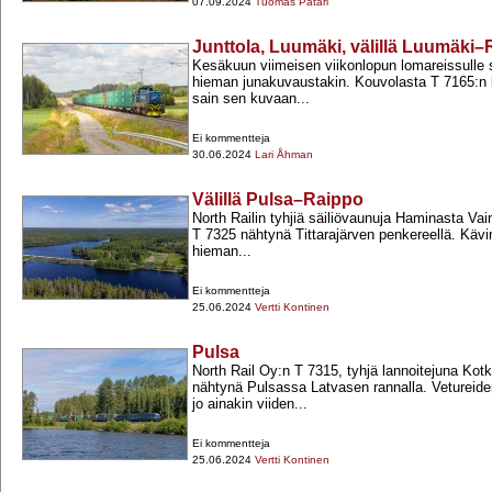
07.09.2024
Tuomas Pätäri
Junttola, Luumäki, välillä Luumäki
Kesäkuun viimeisen viikonlopun lomareissulle s
hieman junakuvaustakin. Kouvolasta T 7165:n k
sain sen kuvaan...
Ei kommentteja
30.06.2024
Lari Åhman
Välillä Pulsa–Raippo
North Railin tyhjiä säiliövaunuja Haminasta Vai
T 7325 nähtynä Tittarajärven penkereellä. Käv
hieman...
Ei kommentteja
25.06.2024
Vertti Kontinen
Pulsa
North Rail Oy:n T 7315, tyhjä lannoitejuna Ko
nähtynä Pulsassa Latvasen rannalla. Vetureiden
jo ainakin viiden...
Ei kommentteja
25.06.2024
Vertti Kontinen