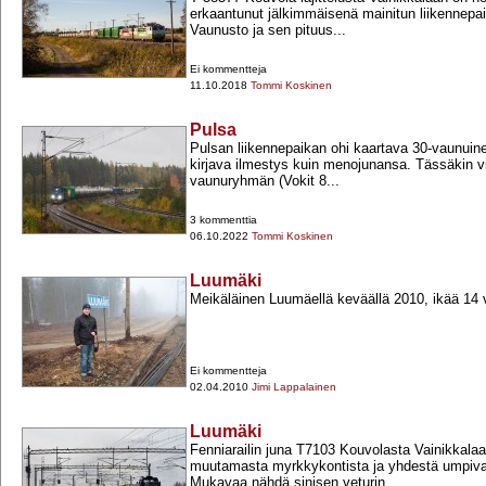
erkaantunut jälkimmäisenä mainitun liikennepai
Vaunusto ja sen pituus...
Ei kommentteja
11.10.2018
Tommi Koskinen
Pulsa
Pulsan liikennepaikan ohi kaartava 30-​vaunuin
kirjava ilmestys kuin menojunansa. Tässäkin v
vaunuryhmän (Vokit 8...
3 kommenttia
06.10.2022
Tommi Koskinen
Luumäki
Meikäläinen Luumäellä keväällä 2010, ikää 14 
Ei kommentteja
02.04.2010
Jimi Lappalainen
Luumäki
Fenniarailin juna T7103 Kouvolasta Vainikkalaa
muutamasta myrkkykontista ja yhdestä umpiva
Mukavaa nähdä sinisen veturin...