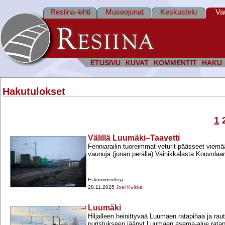
Resiina-lehti
Museojunat
Keskustelu
Va
ETUSIVU
KUVAT
KOMMENTIT
HAKU
Hakutulokset
1
Välillä Luumäki–Taavetti
Fenniarailin tuoreimmat veturit päässeet viemää
vaunuja (junan perällä) Vainikkalasta Kouvolaa
Ei kommentteja
28.11.2025
Joel Kuikka
Luumäki
Hiljalleen heinittyvää Luumäen ratapihaa ja raut
puristukseen jäänyt Luumäen asema-​alue rata