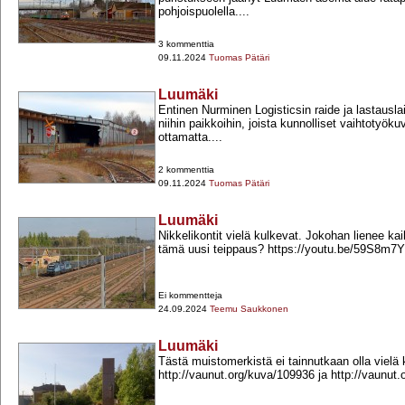
pohjoispuolella....
3 kommenttia
09.11.2024
Tuomas Pätäri
Luumäki
Entinen Nurminen Logisticsin raide ja lastausla
niihin paikkoihin, joista kunnolliset vaihtotyökuv
ottamatta....
2 kommenttia
09.11.2024
Tuomas Pätäri
Luumäki
Nikkelikontit vielä kulkevat. Jokohan lienee kai
tämä uusi teippaus? https://youtu.be/59S8m
Ei kommentteja
24.09.2024
Teemu Saukkonen
Luumäki
Tästä muistomerkistä ei tainnutkaan olla vielä 
http://vaunut.org/kuva/109936 ja http://vaunut