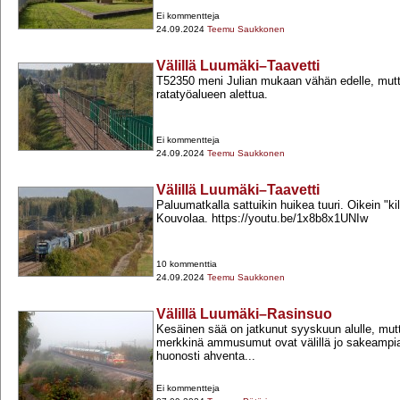
Ei kommentteja
24.09.2024
Teemu Saukkonen
Välillä Luumäki–Taavetti
T52350 meni Julian mukaan vähän edelle, mutta
ratatyöalueen alettua.
Ei kommentteja
24.09.2024
Teemu Saukkonen
Välillä Luumäki–Taavetti
Paluumatkalla sattuikin huikea tuuri. Oikein "kil
Kouvolaa. https://youtu.be/1x8b8x1UNIw
10 kommenttia
24.09.2024
Teemu Saukkonen
Välillä Luumäki–Rasinsuo
Kesäinen sää on jatkunut syyskuun alulle, mu
merkkinä ammusumut ovat välillä jo sakeampia. 
huonosti ahventa...
Ei kommentteja