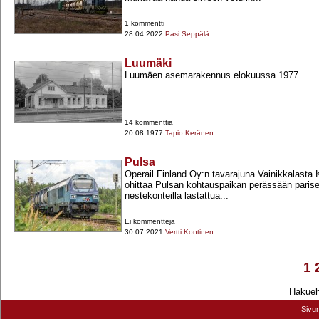
1 kommentti
28.04.2022
Pasi Seppälä
Luumäki
Luumäen asemarakennus elokuussa 1977.
14 kommenttia
20.08.1977
Tapio Keränen
Pulsa
Operail Finland Oy:n tavarajuna Vainikkalasta
ohittaa Pulsan kohtauspaikan perässään pari
nestekonteilla lastattua...
Ei kommentteja
30.07.2021
Vertti Kontinen
1
Hakuehd
Sivu