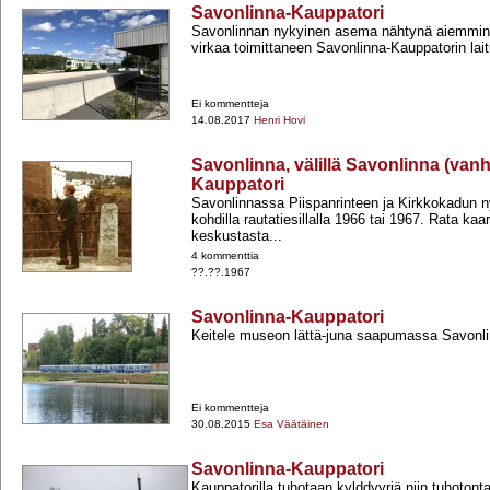
Savonlinna-Kauppatori
Savonlinnan nykyinen asema nähtynä aiemmin
virkaa toimittaneen Savonlinna-​Kauppatorin laitu
Ei kommentteja
14.08.2017
Henri Hovi
Savonlinna, välillä Savonlinna (van
Kauppatori
Savonlinnassa Piispanrinteen ja Kirkkokadun n
kohdilla rautatiesillalla 1966 tai 1967. Rata kaar
keskustasta...
4 kommenttia
??.??.1967
Savonlinna-Kauppatori
Keitele museon lättä-​juna saapumassa Savonl
Ei kommentteja
30.08.2015
Esa Väätäinen
Savonlinna-Kauppatori
Kauppatorilla tuhotaan kylddyyriä niin tuhotonta