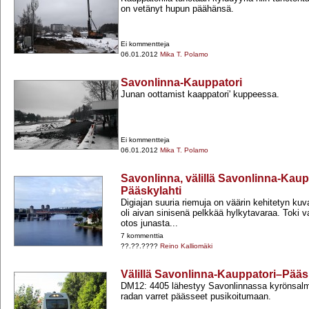
on vetänyt hupun päähänsä.
Ei kommentteja
06.01.2012
Mika T. Polamo
Savonlinna-Kauppatori
Junan oottamist kaappatori' kuppeessa.
Ei kommentteja
06.01.2012
Mika T. Polamo
Savonlinna, välillä Savonlinna-Kaup
Pääskylahti
Digiajan suuria riemuja on väärin kehitetyn ku
oli aivan sinisenä pelkkää hylkytavaraa. Toki v
otos junasta...
7 kommenttia
??.??.????
Reino Kalliomäki
Välillä Savonlinna-Kauppatori–Pääs
DM12: 4405 lähestyy Savonlinnassa kyrönsalm
radan varret päässeet pusikoitumaan.