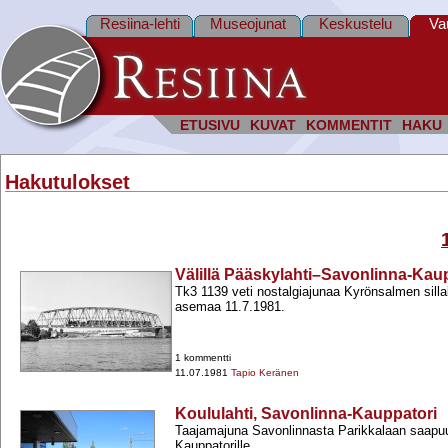
Resiina-lehti
Museojunat
Keskustelu
Va
ETUSIVU
KUVAT
KOMMENTIT
HAKU
Hakutulokset
Välillä Pääskylahti–Savonlinna-Kau
Tk3 1139 veti nostalgiajunaa Kyrönsalmen silla
asemaa 11.7.1981.
1 kommentti
11.07.1981
Tapio Keränen
Koululahti, Savonlinna-Kauppatori
Taajamajuna Savonlinnasta Parikkalaan saapuu
Kauppatorille.