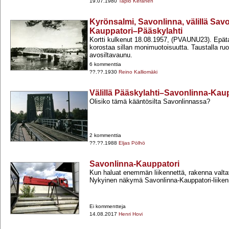
19.07.1980
Tapio Keränen
Kyrönsalmi, Savonlinna, välillä Sav
Kauppatori–Pääskylahti
Kortti kulkenut 18.08.1957, (PVAUNU23). Epät
korostaa sillan monimuotoisuutta. Taustalla ru
avosiltavaunu.
6 kommenttia
??.??.1930
Reino Kalliomäki
Välillä Pääskylahti–Savonlinna-Kau
Olisiko tämä kääntösilta Savonlinnassa?
2 kommenttia
??.??.1988
Eljas Pölhö
Savonlinna-Kauppatori
Kun haluat enemmän liikennettä, rakenna valtati
Nykyinen näkymä Savonlinna-​Kauppatori-​liikenn
Ei kommentteja
14.08.2017
Henri Hovi