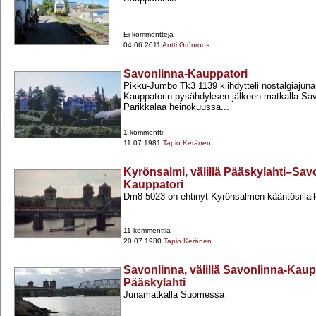
Ei kommentteja
04.06.2011
Antti Grönroos
Savonlinna-Kauppatori
Pikku-​Jumbo Tk3 1139 kiihdytteli nostalgiajuna
Kauppatorin pysähdyksen jälkeen matkalla Sav
Parikkalaa heinökuussa...
1 kommentti
11.07.1981
Tapio Keränen
Kyrönsalmi, välillä Pääskylahti–Sav
Kauppatori
Dm8 5023 on ehtinyt Kyrönsalmen kääntösillal
11 kommenttia
20.07.1980
Tapio Keränen
Savonlinna, välillä Savonlinna-Kaup
Pääskylahti
Junamatkalla Suomessa