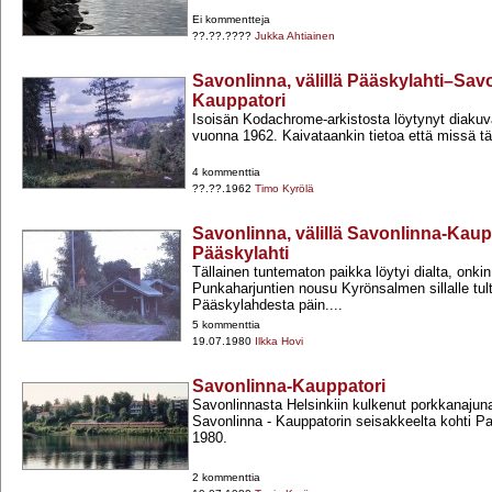
Ei kommentteja
??.??.????
Jukka Ahtiainen
Savonlinna, välillä Pääskylahti–Sav
Kauppatori
Isoisän Kodachrome-​arkistosta löytynyt diakuv
vuonna 1962. Kaivataankin tietoa että missä t
4 kommenttia
??.??.1962
Timo Kyrölä
Savonlinna, välillä Savonlinna-Kaup
Pääskylahti
Tällainen tuntematon paikka löytyi dialta, onkin
Punkaharjuntien nousu Kyrönsalmen sillalle tu
Pääskylahdesta päin....
5 kommenttia
19.07.1980
Ilkka Hovi
Savonlinna-Kauppatori
Savonlinnasta Helsinkiin kulkenut porkkanajuna
Savonlinna -​ Kauppatorin seisakkeelta kohti Pa
1980.
2 kommenttia