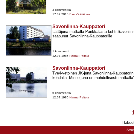
3 kommenttia
17.07.2010
Esa Väätäinen
Savonlinna-Kauppatori
Lättäjuna matkalla Parikkalasta kohti Savonlinn
saapunut Savonlinna-​Kauppatorille
1 kommentti
12.07.1985
Hannu Peltola
Savonlinna-Kauppatori
Tve4-​vetoinen JK-​juna Savonlinna-​Kauppatori
kohdalla. Minne juna on mahdollisesti matkall
5 kommenttia
12.07.1985
Hannu Peltola
Hakueh
Sivu