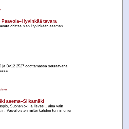
a
ä Paavola–Hyvinkää tavara
 tavara ohittaa pian Hyvinkään aseman
0 ja Dv12 2527 odottamassa seuraavana
lassa.
ister
mäki asema–Siikamäki
Kuopio, Suonenjoki ja Iisvesi.. aina vain
in. Vaivalloisten miltei kahden tunnin unien