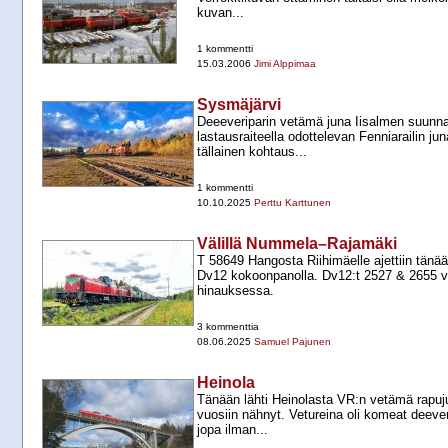
kuvan...
1 kommentti
15.03.2006
Jimi Alppimaa
Sysmäjärvi
Deeeveriparin vetämä juna Iisalmen suunna
lastausraiteella odottelevan Fenniarailin j
tällainen kohtaus...
1 kommentti
10.10.2025
Perttu Karttunen
Välillä Nummela–Rajamäki
T 58649 Hangosta Riihimäelle ajettiin tänä
Dv12 kokoonpanolla. Dv12:t 2527 & 2655 vet
hinauksessa.
3 kommenttia
08.06.2025
Samuel Pajunen
Heinola
Tänään lähti Heinolasta VR:n vetämä rapujun
vuosiin nähnyt. Vetureina oli komeat deeverit
jopa ilman...