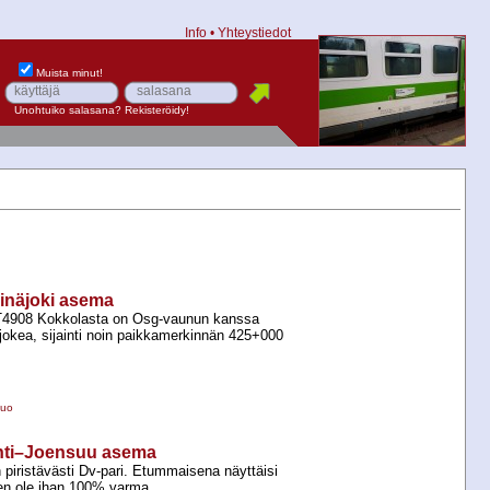
Info
•
Yhteystiedot
Muista minut!
Unohtuiko salasana?
Rekisteröidy!
einäjoki asema
4908 Kokkolasta on Osg-​vaunun kanssa
okea, sijainti noin paikkamerkinnän 425+​000
suo
lahti–Joensuu asema
 piristävästi Dv-​pari. Etummaisena näyttäisi
en ole ihan 100% varma.