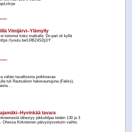
sqsLnIcjw
konen
llä Viinijärvi–Ylämylly
i toiminut koko matkalla. Dv-​pari oli kyllä
. https://youtu.be/LRBZ4SDj1IY
konen
sa vähän tavallisesta poikkeavaa
ulla tuli Rautsaloon hakevaunujuna (Fakks),
ista....
Rajamäki–Hyvinkää tavara
irkniemestä lähestyy pikkuhiljaa teiden 130 ja 3
tä. Ohessa Kirkniemen päivystysveturin vaihto.