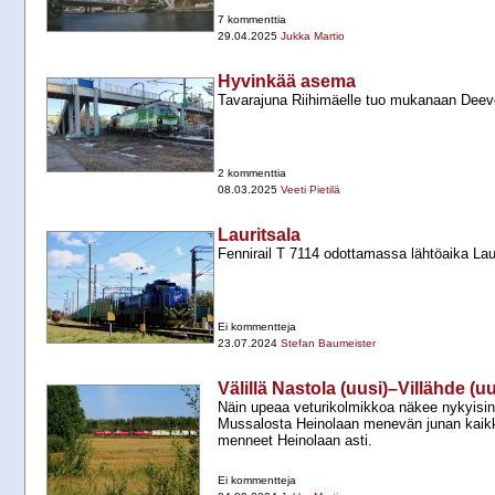
7 kommenttia
29.04.2025
Jukka Martio
Hyvinkää asema
Tavarajuna Riihimäelle tuo mukanaan Deev
2 kommenttia
08.03.2025
Veeti Pietilä
Lauritsala
Fennirail T 7114 odottamassa lähtöaika Lau
Ei kommentteja
23.07.2024
Stefan Baumeister
Välillä Nastola (uusi)–Villähde (uu
Näin upeaa veturikolmikkoa näkee nykyisin l
Mussalosta Heinolaan menevän junan kaikki
menneet Heinolaan asti.
Ei kommentteja