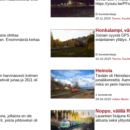
https://youtu.be/PF
Ei kommentteja
20.11.2025
Teemu Sauk
Honkalampi, väli
sta ohittaa
Jostain syystä GPS e
unan. Ensimmäistä kertaa
eräänlainen yllätys
Ei kommentteja
10.10.2025
Teemu Sauk
Heinola
än harvinaisesti kolmen
Tänään oli Heinolas
ivät junaa ja 2611 oli
junaliikennettä. Aam
mikä on perin harvina
1 kommentti
29.04.2025
Jukka Martio
Noppo, välillä 
a, jollaista en ole
Lauantain lisäjuna K
, joista johtoveturi oli
alitusta sekä ylitys