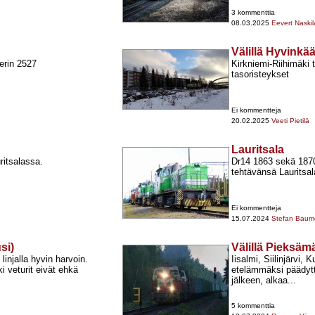
3 kommenttia
08.03.2025
Eevert Naskil
Välillä Hyvinkä
erin 2527
Kirkniemi-​Riihimäki
tasoristeykset
Ei kommentteja
20.02.2025
Veeti Pietilä
Lauritsala
ritsalassa.
Dr14 1863 sekä 187
tehtävänsä Lauritsa
Ei kommentteja
15.07.2024
Stefan Baume
si)
Välillä Pieksä
injalla hyvin harvoin.
Iisalmi, Siilinjärvi, 
 veturit eivät ehkä
etelämmäksi päädytti
jälkeen, alkaa...
5 kommenttia