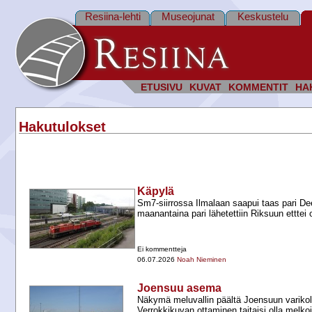
Resiina-lehti
Museojunat
Keskustelu
ETUSIVU
KUVAT
KOMMENTIT
HA
Hakutulokset
Käpylä
Sm7-​siirrossa Ilmalaan saapui taas pari Dee
maanantaina pari lähetettiin Riksuun etttei 
Ei kommentteja
06.07.2026
Noah Nieminen
Joensuu asema
Näkymä meluvallin päältä Joensuun varikoll
Verrokkikuvan ottaminen taitaisi olla melkoi