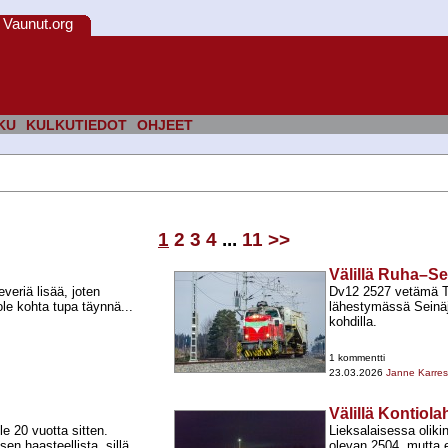
Vaunut.org
KU
KULKUTIEDOT
OHJEET
1
2
3
4
...
11
>>
Välillä Ruha–S
veriä lisää, joten
Dv12 2527 vetämä T
ole kohta tupa täynnä...
lähestymässä Seinäj
kohdilla.
1 kommentti
23.03.2026
Janne Karre
Välillä Kontio
e 20 vuotta sitten.
Lieksalaisessa olikin
sen haasteellista, sillä
olevan 2504, mutta 