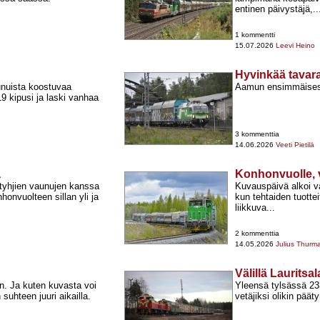
entinen päivystäjä,..
1 kommentti
15.07.2026
Leevi Heino
Hyvinkää tavar
unuista koostuvaa
Aamun ensimmäisestä
19 kipusi ja laski vanhaa
3 kommenttia
14.06.2026
Veeti Pietilä
a
Konhonvuolle, vä
tyhjien vaunujen kanssa
Kuvauspäivä alkoi v
honvuolteen sillan yli ja
kun tehtaiden tuottei
liikkuva...
2 kommenttia
14.05.2026
Julius Thurm
Välillä Laurits
en. Ja kuten kuvasta voi
Yleensä tylsässä 233
uhteen juuri aikailla.
vetäjiksi olikin pää