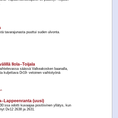
.
a
 tavarajunasta puuttui suden ulvonta.
lillä Ilola–Toijala
aihtelevassa säässä Valkeakosken baanalla,
ta kuljettava Dr19-​ vetoinen vaihtotyönä
an
ala–Lappeenranta (uusi)
0:ssa odotti kuvaajaa positiivinen yllätys, kun
tynyt Dv12 2638 ja 2631.