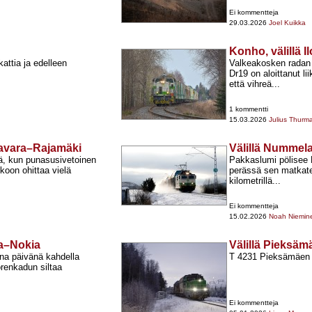
Ei kommentteja
29.03.2026
Joel Kuikka
Konho, välillä Il
attia ja edelleen
Valkeakosken radan l
Dr19 on aloittanut li
että vihreä...
1 kommentti
15.03.2026
Julius Thurm
tavara–Rajamäki
Välillä Nummel
ä, kun punasusivetoinen
Pakkaslumi pölisee K
oon ohittaa vielä
perässä sen matkate
kilometrillä...
Ei kommentteja
15.02.2026
Noah Niemin
ma–Nokia
Välillä Pieksämä
na päivänä kahdella
T 4231 Pieksämäen 
renkadun siltaa
Ei kommentteja