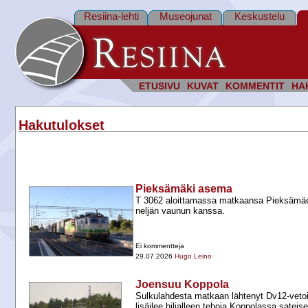
Resiina-lehti
Museojunat
Keskustelu
ETUSIVU
KUVAT
KOMMENTIT
HA
Hakutulokset
Pieksämäki asema
T 3062 aloittamassa matkaansa Pieksämäe
neljän vaunun kanssa.
Ei kommentteja
29.07.2026
Hugo Leino
Joensuu Koppola
Sulkulahdesta matkaan lähtenyt Dv12-​vet
lisäilee hiljalleen tehoja Koppolassa satei