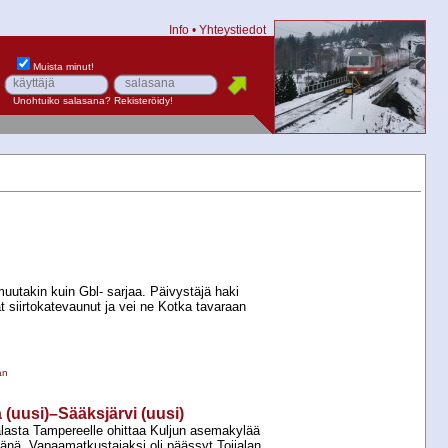
Info
•
Yhteystiedot
Muista minut!
Unohtuiko salasana?
Rekisteröidy!
uutakin kuin Gbl-​ sarjaa. Päivystäjä haki
ät siirtokatevaunut ja vei ne Kotka tavaraan
an
a (uusi)–Sääksjärvi (uusi)
lasta Tampereelle ohittaa Kuljun asemakylää
nä. Vapaamatkustajaksi oli päässyt Toijalan