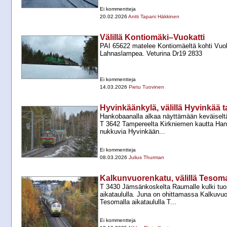
Ei kommentteja
20.02.2026
Antti Tapani Häkkinen
Välillä Kontiomäki–Vuokatti
PAI 65622 matelee Kontiomäeltä kohti Vuok
Lahnaslampea. Veturina Dr19 2833
Ei kommentteja
14.03.2026
Pietu Tuovinen
Hyvinkäänkylä, välillä Hyvinkää 
Hankobaanalla alkaa näyttämään keväiselt
T 3642 Tampereelta Kirkniemen kautta Hank
nukkuvia Hyvinkään...
Ei kommentteja
08.03.2026
Julius Thurman
Kalkunvuorenkatu, välillä Teso
T 3430 Jämsänkoskelta Raumalle kulki tuo
aikataululla. Juna on ohittamassa Kalkuvuo
Tesomalla aikataululla T...
Ei kommentteja