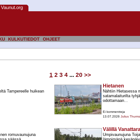
Vaunut.org
KU
KULKUTIEDOT
OHJEET
1
2
3
4
...
20
>>
Hietanen
ltä Tampereelle huikean
Nähtiin Hietasessa m
satamalaiturilta tyhj
odottamaan...
Ei kommentteja
13.07.2026
Julius Thurm
Välillä Vanattar
oinen romuvaunujuna
Umpivaunujuna Toija
sessa säässä.
lämpimänä kesäpäivä