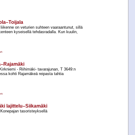
ola–Toijala
iikenne on veturien suhteen vaaraantunut, sillä
ikenteen kyseisellä tehdasradalla. Kun kuulin,
an
a–Rajamäki
irkniemi -​ Riihimäki-​ tavarajunan, T 3649:n
ssa kohti Rajamäkeä reipasta tahtia
en
ki lajittelu–Siikamäki
Konepajan tasoristeyksellä