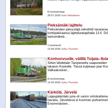
Ei kommentteja
28.07.2026
Oula Vattulainen
Pieksämäki lajittelu
Pieksämäen päivystäjä sekoitteli tavarava
korttipakkaansa lajitteluratapihalla 13.6. Dr
laskumäkeä...
1 kommentti
13.06.2026
Julius Thurman
Konhonvuolle, välillä Toijala–Ilol
Sitten lähdetään Tampereelta saapuneiden 
takaisin Koskelle. Tässä kuljetaan pian Kon
Valkeakosken...
Ei kommentteja
14.05.2026
Julius Thurman
Kärkölä, Järvelä
Loppupäästään juna oli varsin siirtokattein
havaita, Järvelässä ei kuorman purkamisen s
Ensimmäisten...