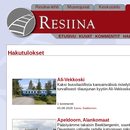
Resiina-lehti
Museojunat
Keskustelu
ETUSIVU
KUVAT
KOMMENTIT
HA
Hakutulokset
Ali-Vekkoski
Kaksi bussilastillista kansainvälisiä risteily
turvallisesti tilausjunan kyytiin Ali-​Vekkoske
1 kommentti
03.08.2026
Samu Saikkonen
Apeldoorn, Alankomaat
Päästyämme takaisin Beekbergeniin, suun
Deventerin väliselle radalle katsomaan näky