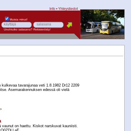
Info
•
Yhteystiedot
Muista minut!
Unohtuiko salasana?
Rekisteröidy!
kulkevaa tavarajunaa veti 1.8.1982 Dr12 2209
tse. Asemarakennuksen edessä oli vielä
en
a
 vaunut on haettu. Kiskot narskuvat kauniisti.
mxO0ZDLLaE