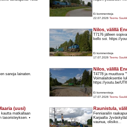
Ei kommentteja
22.07.2026
Teemu Sauk
Nilos, välillä E
T7176 jälleen sopiva
kello soi. https://
Ei kommentteja
17.07.2026
Teemu Sauk
Nilos, välillä E
sen sanoja lainaten.
T4778 ja muuttuva "V
Voimalaitoksentie lu
https://youtu.be/U
Ei kommentteja
17.07.2026
Teemu Sauk
aaria (uusi)
Raunistula, väl
n kautta matkallaan
Fenniarailin raakapu
n tasoristeyksen. •
Karjaalta Jyväskylää
vaunua, olisiko...