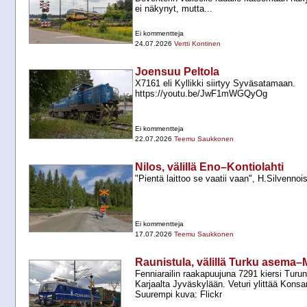
ei näkynyt, mutta...
Ei kommentteja
24.07.2026
Vertti Kontinen
Joensuu Peltola
X7161 eli Kyllikki siirtyy Syväsatamaan.
https://youtu.be/JwF1mWGQyOg
Ei kommentteja
22.07.2026
Teemu Saukkonen
Nilos, välillä Eno–Kontiolahti
"Pientä laittoo se vaatii vaan", H.Silvennoi
Ei kommentteja
17.07.2026
Teemu Saukkonen
Raunistula, välillä Turku asema–M
Fenniarailin raakapuujuna 7291 kiersi Turu
Karjaalta Jyväskylään. Veturi ylittää Konsa
Suurempi kuva: Flickr