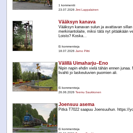
1 kommentti
23.07.2026
Jimi Lappalainen
Vääksyn kanava
Vääksyn kanavan sulun ja avattavan sillan 
merkinantolaite, miksi tätä nyt pitääkään ve
Loisto? Koska...
Ei kommentteja
18.07.2026
Jarno Piltti
Välillä Uimaharju–Eno
Nipin napin ehdin vielä tähän ennen junaa. 
livahti jo laskeutuvien puomien ali.
Ei kommentteja
26.06.2026
Teemu Saukkonen
Joensuu asema
Pitkä T7022 saapuu Joensuuhun. https:
Ei kommentteja