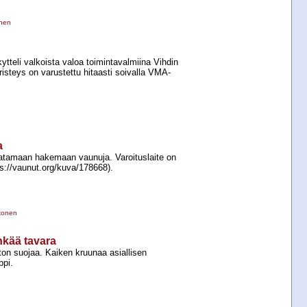
inen
kytteli valkoista valoa toimintavalmiina Vihdin
steys on varustettu hitaasti soivalla VMA-​
a
atamaan hakemaan vaunuja. Varoituslaite on
tps://vaunut.org/kuva/178668).
konen
nkää tavara
ston suojaa. Kaiken kruunaa asiallisen
ppi.