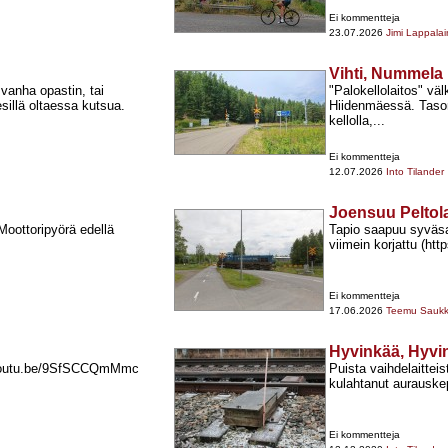
Ei kommentteja
23.07.2026
Jimi Lappala
Vihti, Nummela
vanha opastin, tai
"Palokellolaitos" väl
sillä oltaessa kutsua.
Hiidenmäessä. Tasori
kellolla,...
Ei kommentteja
12.07.2026
Into Tilander
Joensuu Peltol
Moottoripyörä edellä
Tapio saapuu syväs
viimein korjattu (ht
Ei kommentteja
17.06.2026
Teemu Sauk
Hyvinkää, Hyvi
//youtu.be/9SfSCCQmMmc
Puista vaihdelaittei
kulahtanut aurauske
Ei kommentteja