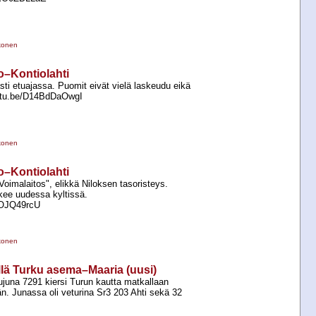
konen
no–Kontiolahti
sti etuajassa. Puomit eivät vielä laskeudu eikä
youtu.be/D14BdDaOwgI
konen
no–Kontiolahti
oimalaitos", elikkä Niloksen tasoristeys.
kee uudessa kyltissä.
TlOJQ49rcU
konen
illä Turku asema–Maaria (uusi)
ujuna 7291 kiersi Turun kautta matkallaan
n. Junassa oli veturina Sr3 203 Ahti sekä 32