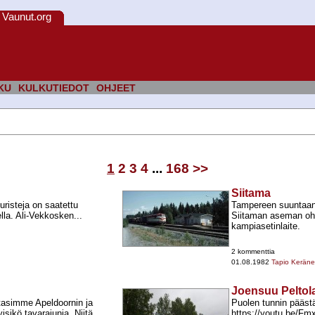
Vaunut.org
KU
KULKUTIEDOT
OHJEET
1
2
3
4
...
168
>>
Siitama
turisteja on saatettu
Tampereen suuntaan 
lla. Ali-​Vekkosken...
Siitaman aseman ohi
kampiasetinlaite.
2 kommenttia
01.08.1982
Tapio Kerän
Joensuu Peltol
tasimme Apeldoornin ja
Puolen tunnin päästä
isikö tavarajunia. Niitä
https://youtu.be/F