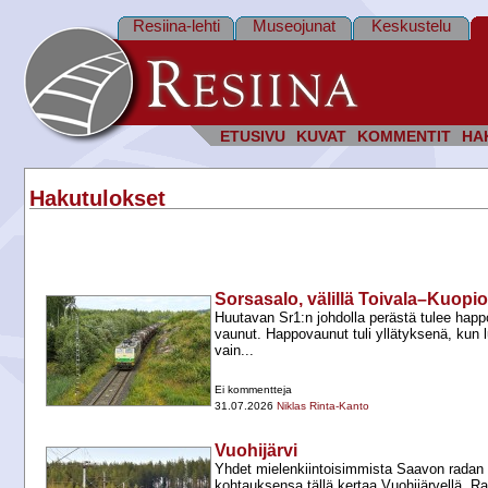
Resiina-lehti
Museojunat
Keskustelu
ETUSIVU
KUVAT
KOMMENTIT
HA
Hakutulokset
Sorsasalo, välillä Toivala–Kuopio
Huutavan Sr1:n johdolla perästä tulee happ
vaunut. Happovaunut tuli yllätyksenä, kun l
vain...
Ei kommentteja
31.07.2026
Niklas Rinta-Kanto
Vuohijärvi
Yhdet mielenkiintoisimmista Saavon radan r
kohtauksensa tällä kertaa Vuohijärvellä. R