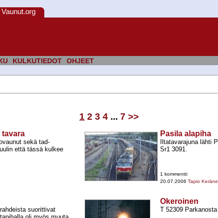
Vaunut.org
KU
KULKUTIEDOT
OHJEET
1
2
3
4
...
7
>>
 tavara
Pasila alapiha
ovaunut sekä tad-​
Iltatavarajuna lähti 
uulin että tässä kulkee
Sr1 3091.
1 kommentti
20.07.2006
Tapio Kerän
Okeroinen
ahdeista suorittivat
T 52309 Parkanosta 
atapihalla oli myös muuta