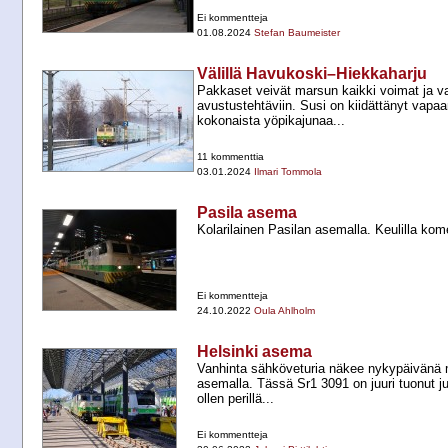
Ei kommentteja
01.08.2024
Stefan Baumeister
Välillä Havukoski–Hiekkaharju
Pakkaset veivät marsun kaikki voimat ja v
avustustehtäviin. Susi on kiidättänyt vap
kokonaista yöpikajunaa...
11 kommenttia
03.01.2024
Ilmari Tommola
Pasila asema
Kolarilainen Pasilan asemalla. Keulilla komei
Ei kommentteja
24.10.2022
Oula Ahlholm
Helsinki asema
Vanhinta sähköveturia näkee nykypäivänä 
asemalla. Tässä Sr1 3091 on juuri tuonut 
ollen perillä...
Ei kommentteja