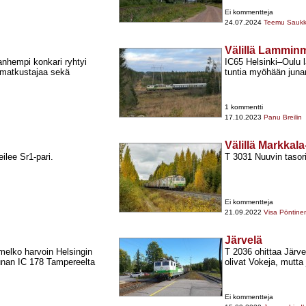
Ei kommentteja
24.07.2024
Teemu Sauk
Välillä Lammin
anhempi konkari ryhtyi
IC65 Helsinki–Oulu 
aamatkustajaa sekä
tuntia myöhään juna
1 kommentti
17.10.2023
Panu Breilin
Välillä Markkal
lee Sr1-​pari.
T 3031 Nuuvin tasori
Ei kommentteja
21.09.2022
Visa Pöntine
Järvelä
melko harvoin Helsingin
T 2036 ohittaa Järv
junan IC 178 Tampereelta
olivat Vokeja, mutta
Ei kommentteja