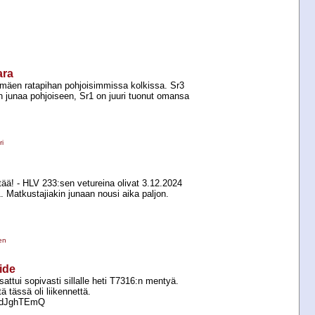
ara
mäen ratapihan pohjoisimmissa kolkissa. Sr3
 junaa pohjoiseen, Sr1 on juuri tuonut omansa
i
tää! -​ HLV 233:sen vetureina olivat 3.12.2024
. Matkustajiakin junaan nousi aika paljon.
en
ide
attui sopivasti sillalle heti T7316:n mentyä.
ä tässä oli liikennettä.
DNdJghTEmQ