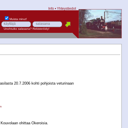
Info
•
Yhteystiedot
Muista minut!
Unohtuiko salasana?
Rekisteröidy!
Pasilasta 20.7.2006 kohti pohjoista veturinaan
en
Kouvolaan ohittaa Okeroisia.