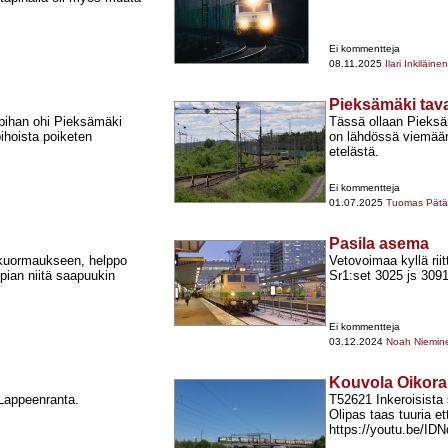
Ei kommentteja
08.11.2025
Ilari Inkiläinen
Pieksämäki tav
upihan ohi Pieksämäki
Tässä ollaan Pieksä
pihoista poiketen
on lähdössä viemään
etelästä.
Ei kommentteja
01.07.2025
Tuomas Pätär
Pasila asema
t kuormaukseen, helppo
Vetovoimaa kyllä riit
pian niitä saapuukin
Sr1:set 3025 js 3091
Ei kommentteja
03.12.2024
Noah Niemin
Kouvola Oikora
Lappeenranta.
T52621 Inkeroisista s
Olipas taas tuuria ett
https://youtu.be/I