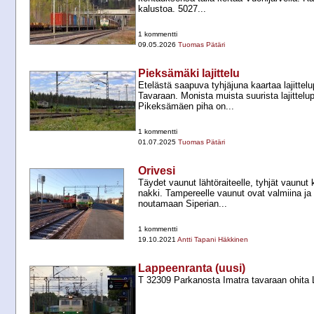
kalustoa. 5027...
1 kommentti
09.05.2026
Tuomas Pätäri
Pieksämäki lajittelu
Etelästä saapuva tyhjäjuna kaartaa lajittel
Tavaraan. Monista muista suurista lajittelu
Pikeksämäen piha on...
1 kommentti
01.07.2025
Tuomas Pätäri
Orivesi
Täydet vaunut lähtöraiteelle, tyhjät vaunu
nakki. Tampereelle vaunut ovat valmiina ja 
noutamaan Siperian...
1 kommentti
19.10.2021
Antti Tapani Häkkinen
Lappeenranta (uusi)
T 32309 Parkanosta Imatra tavaraan ohita 