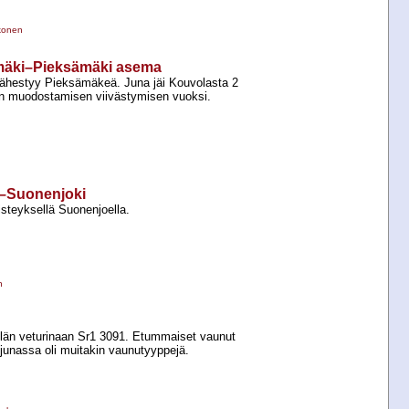
konen
mäki–Pieksämäki asema
lähestyy Pieksämäkeä. Juna jäi Kouvolasta 2
n muodostamisen viivästymisen vuoksi.
a–Suonenjoki
steyksellä Suonenjoella.
n
elän veturinaan Sr1 3091. Etummaiset vaunut
 junassa oli muitakin vaunutyyppejä.