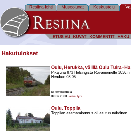
Resiina-lehti
Museojunat
Keskustelu
Va
ETUSIVU
KUVAT
KOMMENTIT
HAKU
Hakutulokset
Oulu, Herukka, välillä Oulu Tuira–H
Pikajuna 873 Helsingistä Rovaniemelle 3036:n 
Herukan 08:05.
Ei kommentteja
09.06.2008
Jaska Tyni
Oulu, Toppila
Toppilan asemarakennus oli asutun näköinen.