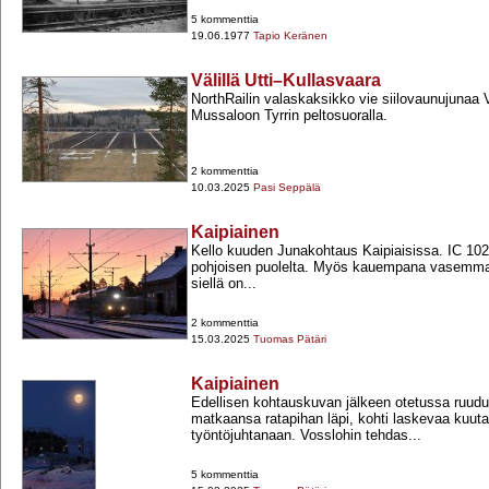
5 kommenttia
19.06.1977
Tapio Keränen
Välillä Utti–Kullasvaara
NorthRailin valaskaksikko vie siilovaunujunaa 
Mussaloon Tyrrin peltosuoralla.
2 kommenttia
10.03.2025
Pasi Seppälä
Kaipiainen
Kello kuuden Junakohtaus Kaipiaisissa. IC 10
pohjoisen puolelta. Myös kauempana vasemmalla
siellä on...
2 kommenttia
15.03.2025
Tuomas Pätäri
Kaipiainen
Edellisen kohtauskuvan jälkeen otetussa ruudu
matkaansa ratapihan läpi, kohti laskevaa kuut
työntöjuhtanaan. Vosslohin tehdas...
5 kommenttia