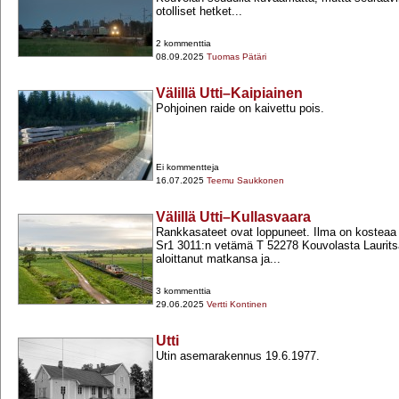
otolliset hetket...
2 kommenttia
08.09.2025
Tuomas Pätäri
Välillä Utti–Kaipiainen
Pohjoinen raide on kaivettu pois.
Ei kommentteja
16.07.2025
Teemu Saukkonen
Välillä Utti–Kullasvaara
Rankkasateet ovat loppuneet. Ilma on kosteaa j
Sr1 3011:n vetämä T 52278 Kouvolasta Lauritsa
aloittanut matkansa ja...
3 kommenttia
29.06.2025
Vertti Kontinen
Utti
Utin asemarakennus 19.6.1977.