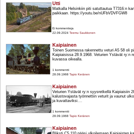
Utti
Matkalla Helsinkiin piti satuttautua T7316:n 
paikkaan. https://youtu.be/nUFbVDVFGW8
Ei kommentteja
22.09.2024
Teemu Saukkonen
Kaipiainen
Toinen Suomessa rakennettu veturi A5 58 oli p
Kaipiaisissa 28.9.1968. Veturien Ystävät ry:n re
kuvassa oikealla.
1 kommentti
28.09.1968
Tapio Keränen
Kaipiainen
Veturien Ystävät ry:n syysretkellä Kaipiaisiin 
kalustovajasta työnnettiin veturit ja vaunut ulk
ja kuvattaviksi....
1 kommentti
28.09.1968
Tapio Keränen
Kaipiainen
Bliksti C5 110 pääsi ulkoilemaan Kaipiaisten k