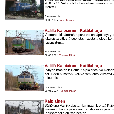
20.8.1977. Veturi oli tuohon aikaan maalattu sini
irrotettu...
3 kommenttia
20.08.1977
Tapio Keränen
Välillä Kaipiainen–Kattilaharju
Vectronin kiidättämä rapurunko on läpäissyt y
lukuisista pitkistä suorista. Taustalla oleva ke
Kaipiaisten...
Ei kommentteja
09.05.2024
Tuomas Pätäri
Välillä Kaipiainen–Kattilaharju
Lyhyen matkan kuljetus Kaipiaisista Kouvolaan
sai uuden numeron, vaikka sen lähtö viivästyi
minuuttia....
Ei kommentteja
09.05.2024
Tuomas Pätäri
Kaipiainen
Säiliöjuna Vainikkalasta Haminaan kiertää Kai
lisälenkin kautta ja nopeampi tyhjävaunujuna I
Pieksämäelle ohittaa hetken...