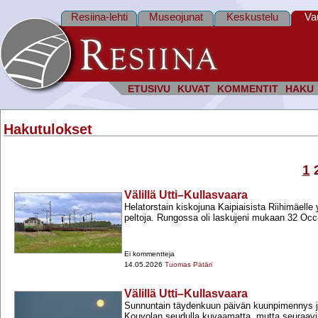
Resiina-lehti
Museojunat
Keskustelu
Va
ETUSIVU
KUVAT
KOMMENTIT
HAKU
Hakutulokset
1
Välillä Utti–Kullasvaara
Helatorstain kiskojuna Kaipiaisista Riihimäelle 
peltoja. Rungossa oli laskujeni mukaan 32 Occ
Ei kommentteja
14.05.2026
Tuomas Pätäri
Välillä Utti–Kullasvaara
Sunnuntain täydenkuun päivän kuunpimennys jä
Kouvolan seudulla kuvaamatta, mutta seuraavin