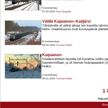
5 kommenttia
07.03.2024
Pasi Seppälä
Välillä Kaipiainen–Kaitjärvi
Ydintalvella oli pitkiä aikoja niin kauniita talvi
helmi-​ maaliskuussa ovat kuvauspäivät jäänee
Ei kommentteja
09.03.2024
Tuomas Pätäri
Kaipiainen
Vuodenvaihteen tienoilla tuli kuvattua melko palj
kauneimmillaan, ja oli hieman lisävapaatakin y
lisäksi....
3 kommenttia
06.01.2024
Tuomas Pätäri
1
Hakuehd
Sivu