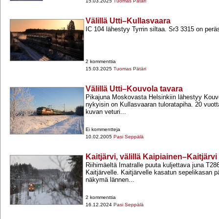
15.03.2025
Tuomas Pätäri
Välillä Utti–Kullasvaara
IC 104 lähestyy Tyrrin siltaa. Sr3 3315 on perä
2 kommenttia
15.03.2025
Tuomas Pätäri
Välillä Utti–Kouvola tavara
Pikajuna Moskovasta Helsinkiin lähestyy Kouv
nykyisin on Kullasvaaran tuloratapiha. 20 vuott
kuvan veturi...
Ei kommentteja
10.02.2005
Pasi Seppälä
Kaitjärvi, välillä Kaipiainen–Kaitjärvi
Riihimäeltä Imatralle puuta kuljettava juna T2
Kaitjärvelle. Kaitjärvelle kasatun sepelikasan 
näkymä lännen...
2 kommenttia
16.12.2024
Pasi Seppälä