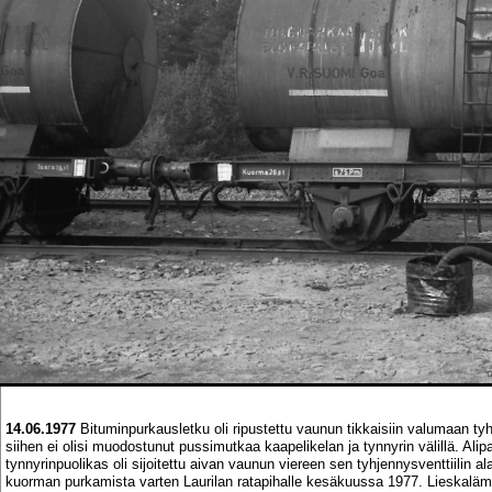
14.06.1977
Bituminpurkausletku oli ripustettu vaunun tikkaisiin valumaan tyh
siihen ei olisi muodostunut pussimutkaa kaapelikelan ja tynnyrin välillä. Al
tynnyrinpuolikas oli sijoitettu aivan vaunun viereen sen tyhjennysventtiilin 
kuorman purkamista varten Laurilan ratapihalle kesäkuussa 1977. Lieskaläm