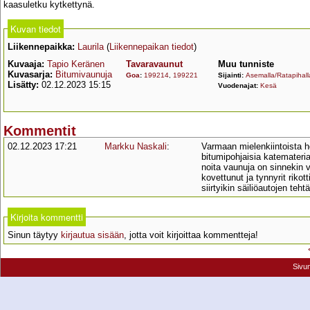
kaasuletku kytkettynä.
Kuvan tiedot
Liikennepaikka:
Laurila
(
Liikennepaikan tiedot
)
Kuvaaja:
Tapio Keränen
Tavaravaunut
Muu tunniste
Kuvasarja:
Bitumivaunuja
Goa
:
199214
,
199221
Sijainti:
Asemalla/Ratapihall
Lisätty:
02.12.2023 15:15
Vuodenajat:
Kesä
Kommentit
02.12.2023 17:21
Markku Naskali
:
Varmaan mielenkiintoista 
bitumipohjaisia katemateria
noita vaunuja on sinnekin vi
kovettunut ja tynnyrit rikot
siirtyikin säiliöautojen teht
Kirjoita kommentti
Sinun täytyy
kirjautua sisään
, jotta voit kirjoittaa kommentteja!
Sivu