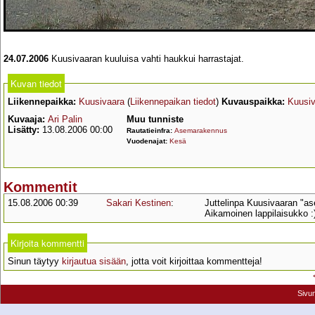
24.07.2006
Kuusivaaran kuuluisa vahti haukkui harrastajat.
Kuvan tiedot
Liikennepaikka:
Kuusivaara
(
Liikennepaikan tiedot
)
Kuvauspaikka:
Kuusiv
Kuvaaja:
Ari Palin
Muu tunniste
Lisätty:
13.08.2006 00:00
Rautatieinfra:
Asemarakennus
Vuodenajat:
Kesä
Kommentit
15.08.2006 00:39
Sakari Kestinen
:
Juttelinpa Kuusivaaran "as
Aikamoinen lappilaisukko :
Kirjoita kommentti
Sinun täytyy
kirjautua sisään
, jotta voit kirjoittaa kommentteja!
Sivu