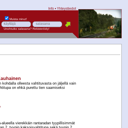
Info
•
Yhteystiedot
Muista minut!
Unohtuiko salasana?
Rekisteröidy!
–Kauhainen
kohdalla olleesta vahtituvasta on jäljellä vain
htitupa on ehkä purettu tien saamiseksi
n
​alueella vierekkäin rantaradan tyypillisimmät
n 2. tyypin kaksoisvahtitupa sekä tyypin 2...