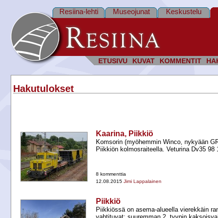
Resiina-lehti
Museojunat
Keskustelu
ETUSIVU
KUVAT
KOMMENTIT
HA
Hakutulokset
Kaarina, Piikkiö
Komsorin (myöhemmin Winco, nykyään GRK
Piikkiön kolmosraiteella. Veturina Dv35 98 1
8 kommenttia
12.08.2015
Jimi Lappalainen
Piikkiö
Piikkiössä on asema-​alueella vierekkäin ra
vahtituvat: suuremman 2. tyypin kaksoisvah