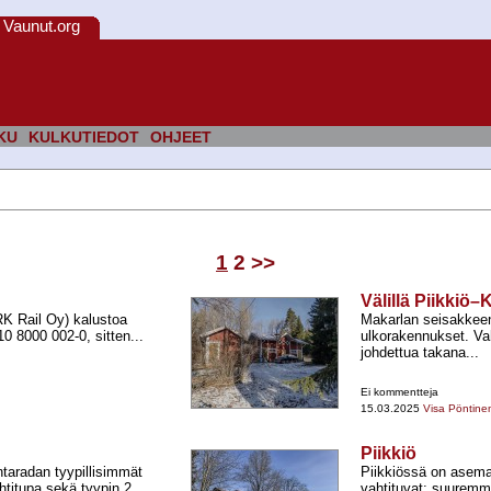
Vaunut.org
KU
KULKUTIEDOT
OHJEET
1
2
>>
Välillä Piikkiö
 Rail Oy) kalustoa
Makarlan seisakkeen 
0 8000 002-​0, sitten...
ulkorakennukset. Va
johdettua takana...
Ei kommentteja
15.03.2025
Visa Pöntine
Piikkiö
ntaradan tyypillisimmät
Piikkiössä on asema-
titupa sekä tyypin 2...
vahtituvat: suuremma