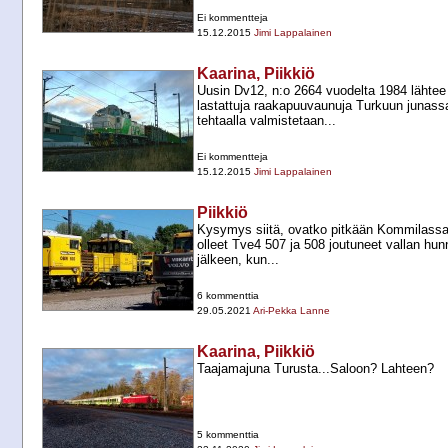
Ei kommentteja
15.12.2015
Jimi Lappalainen
Kaarina, Piikkiö
Uusin Dv12, n:o 2664 vuodelta 1984 lähtee
lastattuja raakapuuvaunuja Turkuun junass
tehtaalla valmistetaan...
Ei kommentteja
15.12.2015
Jimi Lappalainen
Piikkiö
Kysymys siitä, ovatko pitkään Kommilassa
olleet Tve4 507 ja 508 joutuneet vallan hu
jälkeen, kun...
6 kommenttia
29.05.2021
Ari-Pekka Lanne
Kaarina, Piikkiö
Taajamajuna Turusta...Saloon? Lahteen?
5 kommenttia