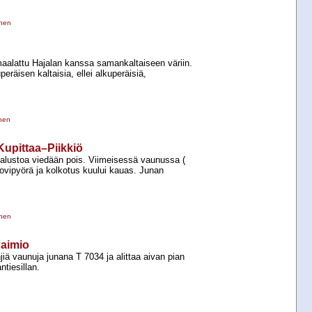
inen
aalattu Hajalan kanssa samankaltaiseen väriin.
eräisen kaltaisia, ellei alkuperäisiä,
inen
 Kupittaa–Piikkiö
kalustoa viedään pois. Viimeisessä vaunussa (
 lovipyörä ja kolkotus kuului kauas. Junan
inen
Paimio
jiä vaunuja junana T 7034 ja alittaa aivan pian
tiesillan.