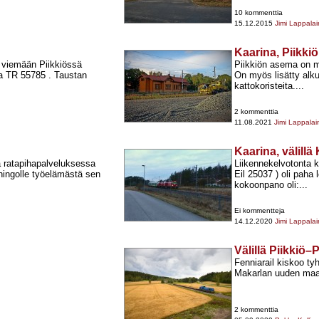
10 kommenttia
15.12.2015
Jimi Lappala
Kaarina, Piikkiö
 viemään Piikkiössä
Piikkiön asema on m
a TR 55785 . Taustan
On myös lisätty alkup
kattokoristeita....
2 kommenttia
11.08.2021
Jimi Lappala
Kaarina, välillä
 ratapihapalveluksessa
Liikennekelvotonta 
nningolle työelämästä sen
Eil 25037 ) oli paha
kokoonpano oli:...
Ei kommentteja
14.12.2020
Jimi Lappala
Välillä Piikkiö–
Fenniarail kiskoo tyh
Makarlan uuden maan
2 kommenttia