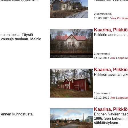
2 kommenttia
15.03.2025
Visa Pöntine
Kaarina, Piikkiö
mosraiteella. Täysiä
Piikkiön aseman as
ä vaunuja tuodaan. Mainio
1 kommentti
15.12.2015
Jimi Lappala
Kaarina, Piikkiö
Piikkiön aseman ulk
1 kommentti
15.12.2015
Jimi Lappala
Kaarina, Piikkiö
 ennen kunnostusta.
Entinen Naviren taso
1996. Sen tarkemmin 
sähköistyksen...