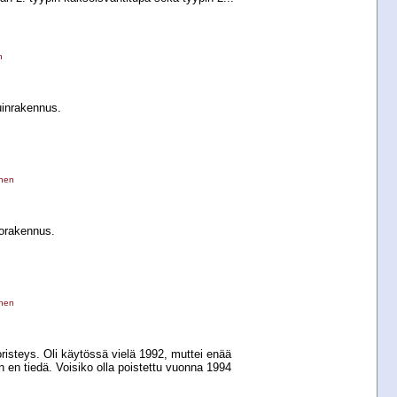
n
uinrakennus.
inen
orakennus.
inen
risteys. Oli käytössä vielä 1992, muttei enää
en tiedä. Voisiko olla poistettu vuonna 1994