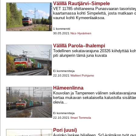
Välillä Rautjärvi–Simpele
VET 11785 ohittaneena Punasvaaran tasoriste
kaartamassa kohti Simpelettä, josta matkaan o
vaunut kohti Kymeenlaaksoa.
1 kommentti
30.05.2021
Nico Hyvärinen
Välillä Parola–Ihalempi
Todellinen sekatavarajuna 20326 kiihdyttää koh
piti alunperin tämä juna kuvata
Ei kommentteja
22.10.2021
Waltteri Pohjamo
Hämeenlinna
Kouvolan ja Tampereen välinen sekatavarajuna 
kertaa mukavan sekalaisella kalustolla sisältä
olevia...
Ei kommentteja
22.10.2021
Ilmari Tommola
Pori (uusi)
Aurinko laskee hiljalleen. Sr1-​kolmikon työt ova