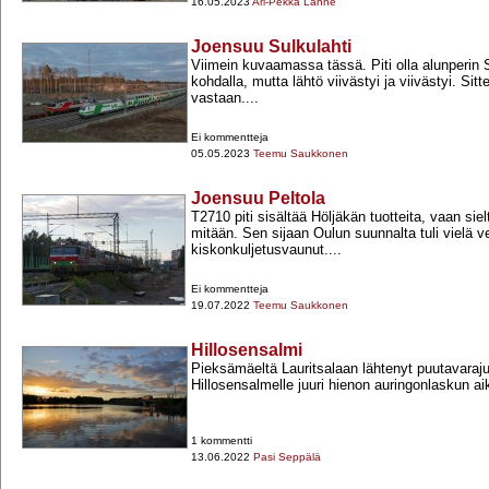
16.05.2023
Ari-Pekka Lanne
Joensuu Sulkulahti
Viimein kuvaamassa tässä. Piti olla alunperin
kohdalla, mutta lähtö viivästyi ja viivästyi. Sitte
vastaan....
Ei kommentteja
05.05.2023
Teemu Saukkonen
Joensuu Peltola
T2710 piti sisältää Höljäkän tuotteita, vaan siel
mitään. Sen sijaan Oulun suunnalta tuli vielä ve
kiskonkuljetusvaunut....
Ei kommentteja
19.07.2022
Teemu Saukkonen
Hillosensalmi
Pieksämäeltä Lauritsalaan lähtenyt puutavaraj
Hillosensalmelle juuri hienon auringonlaskun aik
1 kommentti
13.06.2022
Pasi Seppälä