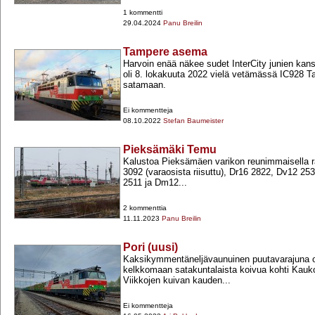
1 kommentti
29.04.2024
Panu Breilin
Tampere asema
Harvoin enää näkee sudet InterCity junien kans
oli 8. lokakuuta 2022 vielä vetämässä IC928 T
satamaan.
Ei kommentteja
08.10.2022
Stefan Baumeister
Pieksämäki Temu
Kalustoa Pieksämäen varikon reunimmaisella rai
3092 (varaosista riisuttu), Dr16 2822, Dv12 2
2511 ja Dm12...
2 kommenttia
11.11.2023
Panu Breilin
Pori (uusi)
Kaksikymmentäneljävaunuinen puutavarajuna 
kelkkomaan satakuntalaista koivua kohti Kaukop
Viikkojen kuivan kauden...
Ei kommentteja