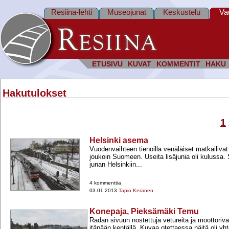
Resiina-lehti
Museojunat
Keskustelu
Va
ETUSIVU
KUVAT
KOMMENTIT
HAKU
Hakutulokset
1
Helsinki asema
Vuodenvaihteen tienoilla venäläiset matkailivat
joukoin Suomeen. Useita lisäjunia oli kulussa. 
junan Helsinkiin...
4 kommenttia
03.01.2013
Tapio Keränen
Konepaja, Pieksämäki Temu
Radan sivuun nostettuja vetureita ja moottoriv
itäpään kentällä. Kuvaa otettaessa näitä oli yh