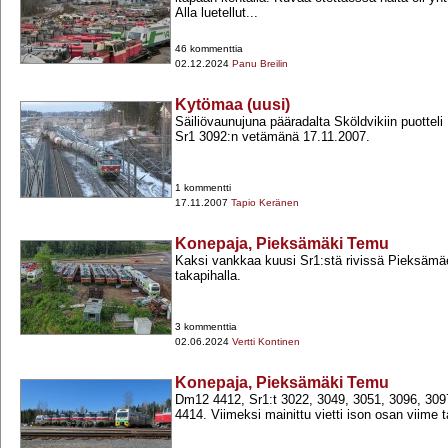
Alla luetellut...
46 kommenttia
02.12.2024
Panu Breilin
Kytömaa (uusi)
Säiliövaunujuna pääradalta Sköldvikiin puottel
Sr1 3092:n vetämänä 17.11.2007.
1 kommentti
17.11.2007
Tapio Keränen
Konepaja, Pieksämäki Temu
Kaksi vankkaa kuusi Sr1:stä rivissä Pieksäm
takapihalla.
3 kommenttia
02.06.2024
Vertti Kontinen
Konepaja, Pieksämäki Temu
Dm12 4412, Sr1:t 3022, 3049, 3051, 3096, 30
4414. Viimeksi mainittu vietti ison osan viime 