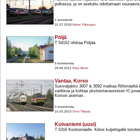
pulkassa, ja on asetuttu odottamaan seuraavia 
1 kommentti
31.07.2018
Aleksi Ylikangas
Pöljä
T 54152 ohittaa Pöljää.
6 kommenttia
29.06.2021
Elias Murto
Vantaa, Korso
Susivaljakko 3007 & 3092 matkaa Riihimäeltä k
varikkoa ja kohtaa yksitoistavaunuisen IC-​juna
Korson aseman...
5 kommenttia
10.05.2015
Onni Tikkala
Kuivaniemi (uusi)
T 5316 Kontiomäelle. Kiitos kuljettajalle torvit