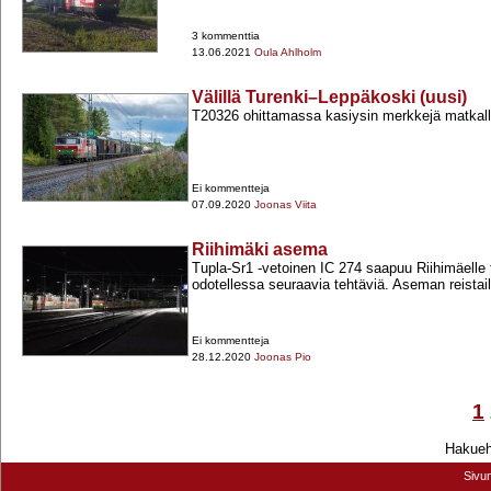
3 kommenttia
13.06.2021
Oula Ahlholm
Välillä Turenki–Leppäkoski (uusi)
T20326 ohittamassa kasiysin merkkejä matkal
Ei kommentteja
07.09.2020
Joonas Viita
Riihimäki asema
Tupla-​Sr1 -​vetoinen IC 274 saapuu Riihimäelle 
odotellessa seuraavia tehtäviä. Aseman reistaill
Ei kommentteja
28.12.2020
Joonas Pio
1
Hakuehd
Sivu