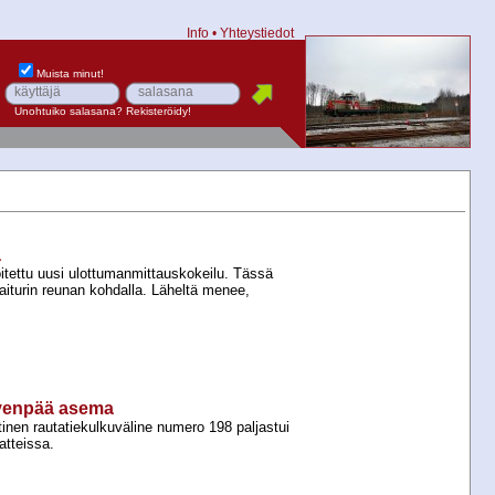
Info
•
Yhteystiedot
Muista minut!
Unohtuiko salasana?
Rekisteröidy!
a
itettu uusi ulottumanmittauskokeilu. Tässä
aiturin reunan kohdalla. Läheltä menee,
rvenpää asema
inen rautatiekulkuväline numero 198 paljastui
atteissa.