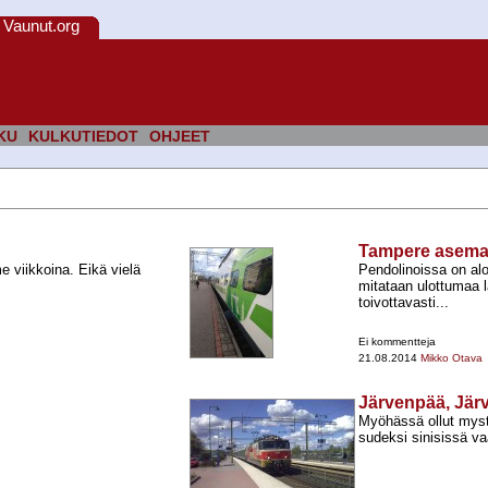
Vaunut.org
KU
KULKUTIEDOT
OHJEET
Tampere asem
me viikkoina. Eikä vielä
Pendolinoissa on alo
mitataan ulottumaa l
toivottavasti...
Ei kommentteja
21.08.2014
Mikko Otava
Järvenpää, Jä
Myöhässä ollut myst
sudeksi sinisissä va