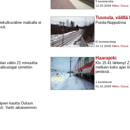
5 kommenttia
12.05.2009
Mikko Otava
Tuusula, välill
iekulkuväline matkalla ei
Purola-​Nuppulinna
ssä.
Ei kommentteja
24.12.2008
Mikko Otava
Haarajoki
ilan väliin 21 minuuttia
Klo 15.41 lähtenyt Z 
kustajat siirrettiin
melkein koko ajan lii
perässä...
1 kommentti
01.02.2008
Mikko Otava
äjoen kautta Ouluun.
ti. Vartti aikaisemmin