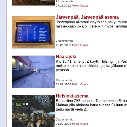
9 kommenttia
24.11.2012
Mikko Otava
Järvenpää, Järvenpää asema
Järvenpään aikataulunäytöissä näkyi rautat
minnekkään joka oli tietenkin myös myöhä
2 kommenttia
12.05.2009
Mikko Otava
Haarajoki
Klo 15.41 lähtenyt Z käytti Helsingin ja Pas
melkein koko ajan liikkuen, jonka jälkeen mat
perässä...
1 kommentti
01.02.2008
Mikko Otava
Helsinki asema
Böndeliino Z53 Lahden, Tampereen ja Sein
Mahtaa olla ahdasta istua tuossa Ouluun as
taulu näytti vielä Z...
2 kommenttia
01.02.2008
Mikko Otava