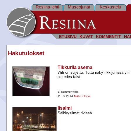
Resiina-lehti
Museojunat
Keskustelu
ETUSIVU
KUVAT
KOMMENTIT
HA
Hakutulokset
Tikkurila asema
Wifi on suljettu. Tuttu näky rikkijunissa vii
ole edes talvi.
Ei kommentteja
11.09.2014
Mikko Otava
Iisalmi
Säihkysilmät rivissä.